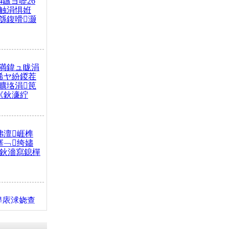
4鏃ヨ嚦26
触涓惧姙
綔鍑嗗灏
満鍏ュ眬涓
浠ヤ紛鍐茬
曠垎涓笢
《鈥濓紵
弗澶崕榫
搴﹁绔嬧
澂鈥濇寫鎴樿
缇庡浗娆查
簹涓庝腑鍥
┾€濓紝鍙嶅
解€斾笢鐩