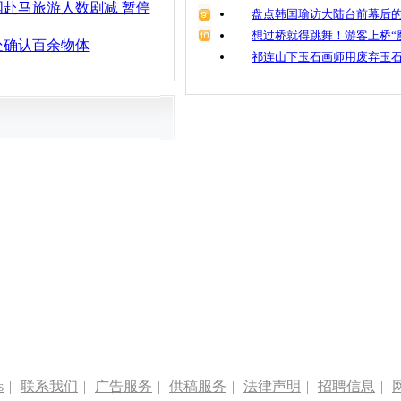
赴马旅游人数剧减 暂停
盘点韩国瑜访大陆台前幕后的
想过桥就得跳舞！游客上桥“
处确认百余物体
祁连山下玉石画师用废弃玉
s
|
联系我们
|
广告服务
|
供稿服务
|
法律声明
|
招聘信息
|