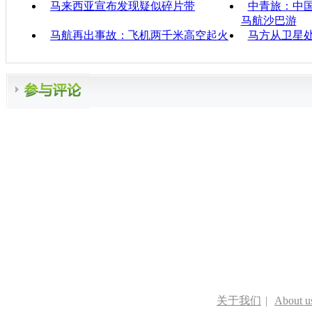
马来西亚宣布发现疑似碎片带
中青旅：中国
马航沙巴游
马航再出事故：飞机两千米高空起火
马方从卫星
关于我们
|
About u