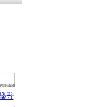
涓ㄥ浗闄呰
褰圭┖鍐涗
-10CE缁
妫€楠岋紝
浗鍏虫敞涓
未来数周坚
客机
热点新闻
醉倒!国外
被配上中
国民乐