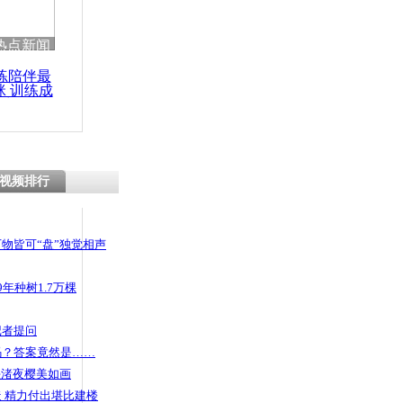
热点新闻
练陪伴最
咪 训练成
功瘦身
视频排行
物皆可“盘”独觉相声
年种树1.7万棵
记者提问
码？答案竟然是……
头渚夜樱美如画
 精力付出堪比建楼