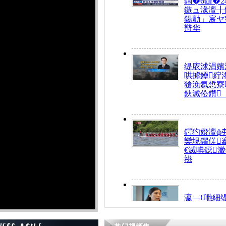
鍧�6鏈�2
鏃ュ湪澶╂
鍚勯」宸ヤ
辩华
缇庡浗涓嬪
哄摢鑸紵
獊浼氬惁寮
鈥滅伀鑽
鍔犳嬁澶ф
欒垷鑺傞
€滅唺鐚
禌
瀛﹁€咃細
€间笢鍗椾
解€滆劚閽
姪鎺ㄤ腑鍥