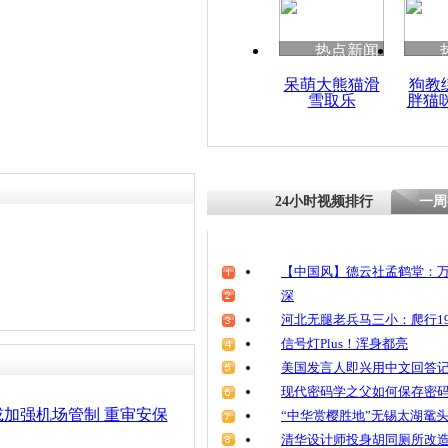
热点新闻
呆萌大熊猫滑
狗教
雪取乐
胖猫
24小时视频排行
一周
【中国风】德云社孟鹤堂：万
深
河北无腿老兵马三小：爬行19
信号灯Plus！浑身都亮
美国发言人即兴用中文回答
现代密码学之父如何保存密
加强机场管制 重审安保
“中华赏樱胜地”无锡太湖鼋
清华设计师投身胡同厕所改造