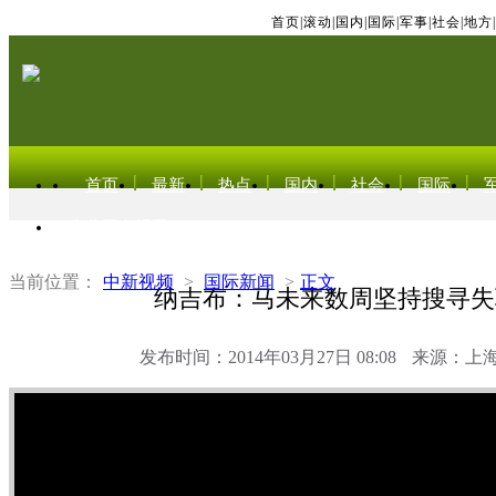
首页
|
滚动
|
国内
|
国际
|
军事
|
社会
|
地方
|
首页
最新
热点
国内
社会
国际
东北亚电视网
当前位置：
中新视频
>
国际新闻
>
正文
纳吉布：马未来数周坚持搜寻失
发布时间：2014年03月27日 08:08
来源：上