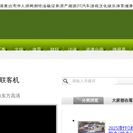
港澳
|
台湾
|
华人
|
侨网
|
财经
|
金融
|
证券
|
房产
|
能源
|
IT
|
汽车
|
游戏
|
文化
|
娱乐
|
体育
|
健康
军事
文娱
体育
财经
访谈
港澳台侨
微视界
联客机
海东方高清
分类浏览
大家都在看
2025澶忓