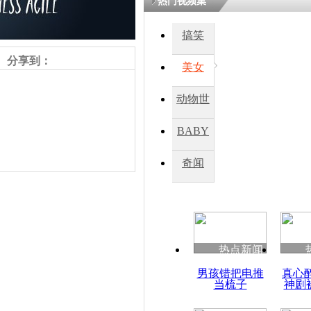
热门视频集
熷悎浣� 
瘑灞€
搞笑
分享到：
美女
娉板浗閫€
笂灏嗭細姝�
动物世
忓彈瀹炴垬
鍚稿紩澶氬
界
ㄤ笘鐣岃
BABY
秀
奇闻
纳吉布：马
持搜寻失联
热点新闻
责任编辑：【
周雨辰
】
男孩错把电推
真心
当梳子
神剧