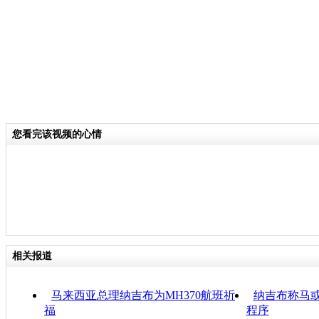
您看完该视频的心情
相关报道
马来西亚总理纳吉布为MH370航班祈
纳吉布称马或
福
程序