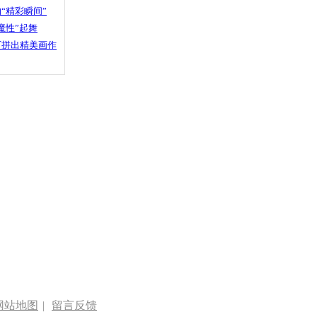
“精彩瞬间”
魔性”起舞
石拼出精美画作
网站地图
|
留言反馈