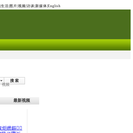
|
生活
|
图片
|
视频
|
访谈
|
新媒体
|
English
搜 索
视频
最新视频
杈炬矁鏂