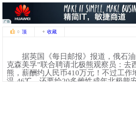
顶
收藏
0
据英国《每日邮报》报道，俄石油
克森美孚”联合聘请北极熊观察员：去
熊，薪酬约人民币410万元！不过工作
温-46℃，还要给20多雌性成年北极
北极熊身上取血液样本，供后续研究。
勇猛又具极强适应能力的人才能胜任这
试吗？
关键词：