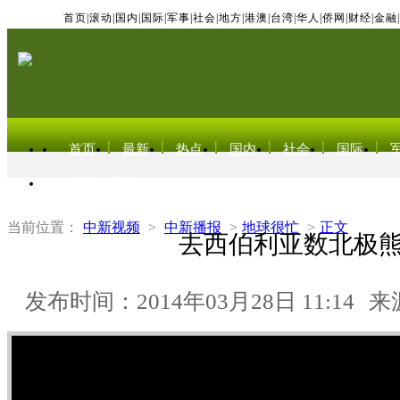
首页
|
滚动
|
国内
|
国际
|
军事
|
社会
|
地方
|
港澳
|
台湾
|
华人
|
侨网
|
财经
|
金融
|
首页
最新
热点
国内
社会
国际
东北亚电视网
当前位置：
中新视频
>
中新播报
>
地球很忙
>
正文
去西伯利亚数北极
发布时间：2014年03月28日 11:14
来