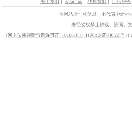
关于我们
|
About us
|
联系我们
|
广告服务
本网站所刊载信息，不代表中新社
未经授权禁止转载、摘编、
[
网上传播视听节目许可证（0106168）
] [
京ICP证040655号
] 