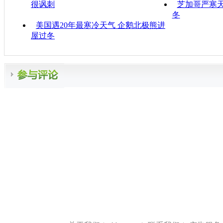
很讽刺
芝加哥严寒
冬
美国遇20年最寒冷天气 企鹅北极熊进
屋过冬