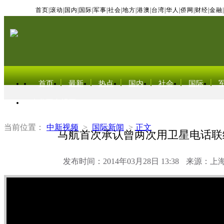
首页
|
滚动
|
国内
|
国际
|
军事
|
社会
|
地方
|
港澳
|
台湾
|
华人
|
侨网
|
财经
|
金融
|
首页
最新
热点
国内
社会
国际
东北亚电视网
当前位置：
中新视频
>
国际新闻
>
正文
马航首次承认曾两次用卫星电话联络
发布时间：2014年03月28日 13:38
来源：上