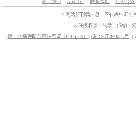
关于我们
|
About us
|
联系我们
|
广告服务
本网站所刊载信息，不代表中新社
未经授权禁止转载、摘编、
[
网上传播视听节目许可证（0106168）
] [
京ICP证040655号
] 