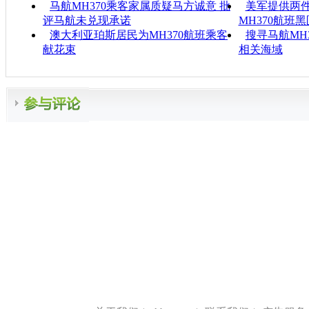
马航MH370乘客家属质疑马方诚意 批
美军提供两
评马航未兑现承诺
MH370航班
澳大利亚珀斯居民为MH370航班乘客
搜寻马航MH
献花束
相关海域