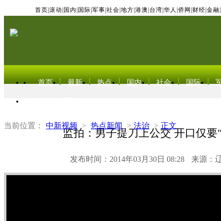
首页
|
滚动
|
国内
|
国际
|
军事
|
社会
|
地方
|
港澳
|
台湾
|
华人
|
侨网
|
财经
|
金融
|
首页
最新
热点
国内
社会
国际
东北亚电视网
当前位置：
中新视频
>
热点新闻
>
法治
>
正文
监拍：男子提刀上公交 开口仅要"
发布时间：2014年03月30日 08:28
来源：