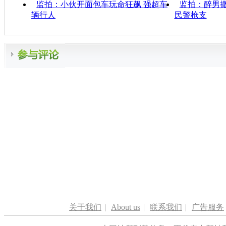
监拍：小伙开面包车玩命狂飙 强超车
监拍：醉男撒
辆行人
民警枪支
关于我们
|
About us
|
联系我们
|
广告服务