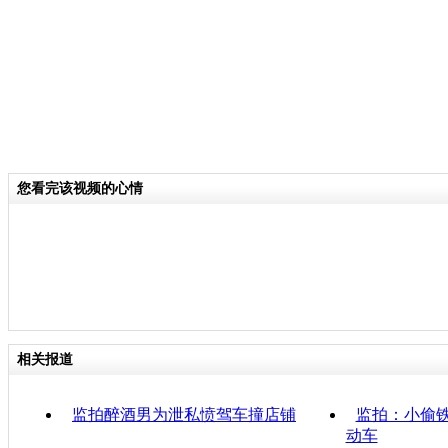
您看完该视频的心情
相关报道
监拍醉酒男为泄私愤驾车撞店铺
监拍：小偷铁
动车