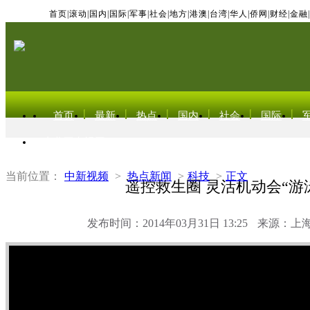
首页
|
滚动
|
国内
|
国际
|
军事
|
社会
|
地方
|
港澳
|
台湾
|
华人
|
侨网
|
财经
|
金融
|
首页
最新
热点
国内
社会
国际
东北亚电视网
当前位置：
中新视频
>
热点新闻
>
科技
>
正文
遥控救生圈 灵活机动会“游
发布时间：2014年03月31日 13:25
来源：上