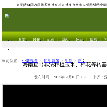
首页
|
滚动
|
国内
|
国际
|
军事
|
社会
|
地方
|
港澳
|
台湾
|
华人
|
侨网
|
财经
|
金融
|
首页
最新
热点
国内
社会
国际
东北亚电视网
当前位置：
中新视频
>
民生新闻
>
生活
>
正文
海南查出非法种植玉米、棉花等转基
发布时间：2014年04月01日 13:05
来源：