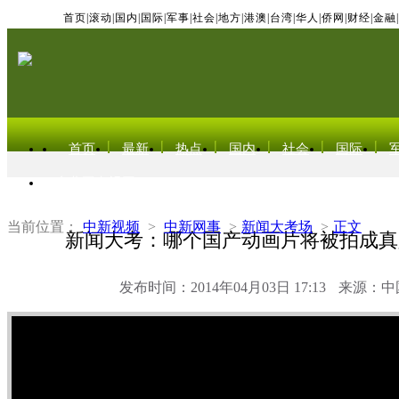
首页
|
滚动
|
国内
|
国际
|
军事
|
社会
|
地方
|
港澳
|
台湾
|
华人
|
侨网
|
财经
|
金融
|
首页
最新
热点
国内
社会
国际
东北亚电视网
当前位置：
中新视频
>
中新网事
>
新闻大考场
>
正文
新闻大考：哪个国产动画片将被拍成真
发布时间：2014年04月03日 17:13
来源：中