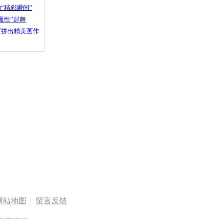
“精彩瞬间”
魔性”起舞
石拼出精美画作
网站地图
|
留言反馈