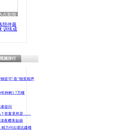
热点新闻
练陪伴最
咪 训练成
功瘦身
视频排行
物皆可“盘”独觉相声
年种树1.7万棵
记者提问
码？答案竟然是……
头渚夜樱美如画
 精力付出堪比建楼