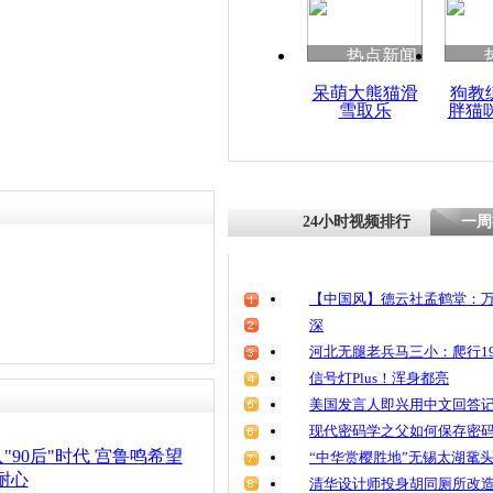
责任编辑：【
王祎
】
热点新闻
呆萌大熊猫滑
狗教
雪取乐
胖猫
24小时视频排行
一周
【中国风】德云社孟鹤堂：万
深
河北无腿老兵马三小：爬行19
信号灯Plus！浑身都亮
美国发言人即兴用中文回答
现代密码学之父如何保存密
"90后"时代 宫鲁鸣希望
“中华赏樱胜地”无锡太湖鼋
耐心
清华设计师投身胡同厕所改造