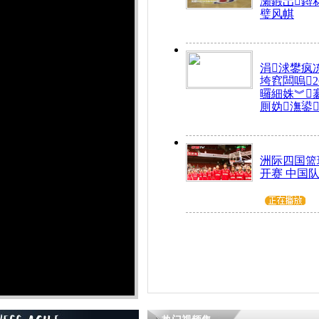
瀬鍜岀鐞
璧风帺
涓浗鐢疯
垮窞闆嗚
曪細姝︾
厠妫潕鍙
洲际四国篮
开赛 中国