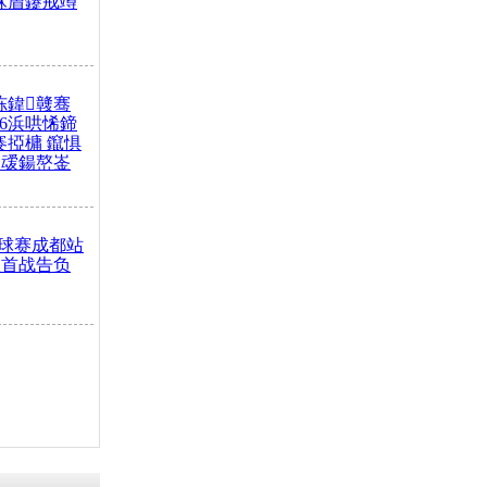
冧篃鑳戒竴
冻鍏竷骞
26浜哄悕鍗
褰掗槦 鑹惧
叆鍚嶅崟
球赛成都站
队首战告负