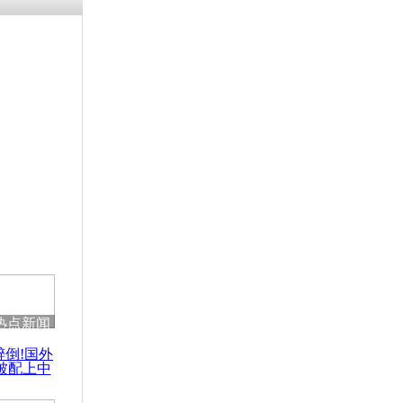
热点新闻
醉倒!国外
被配上中
国民乐