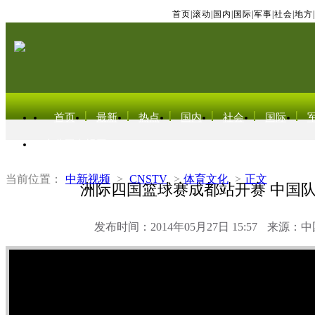
首页
|
滚动
|
国内
|
国际
|
军事
|
社会
|
地方
|
首页
最新
热点
国内
社会
国际
东北亚电视网
当前位置：
中新视频
>
CNSTV
>
体育文化
>
正文
洲际四国篮球赛成都站开赛 中国
发布时间：2014年05月27日 15:57
来源：中