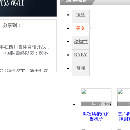
热门视频集
搞笑
分享到：
美女
动物世
赛事在四川省体育馆开战，
界
国队最终以69：80不
BABY
秀
奇闻
不进的情况下，澳大利亚
以35:38落后。在第三
双方的对抗掀起了一个小
将领先优势保持到比赛结
热点新闻
男孩错把电推
真心
当梳子
神剧