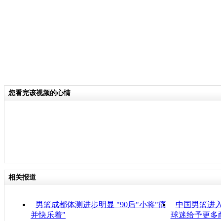
分类名称：
CNSTV
您看完该视频的心情
相关报道
男篮成都体测进步明显 "90后"小将"痛
中国男篮进入
并快乐着"
球迷给予更多