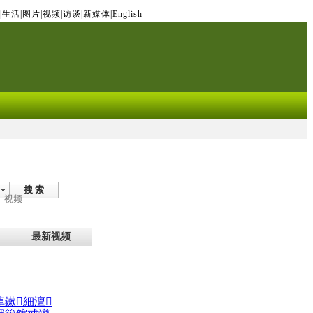
|
生活
|
图片
|
视频
|
访谈
|
新媒体
|
English
搜 索
视频
最新视频
晫鏉細澶