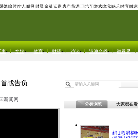
港澳
|
台湾
|
华人
|
侨网
|
财经
|
金融
|
证券
|
房产
|
能源
|
IT
|
汽车
|
游戏
|
文化
|
娱乐
|
体育
|
健康
军事
文娱
体育
财经
访谈
港澳台侨
微视界
队首战告负
国新闻网
分类浏览
大家都在看
绡悆涓栫