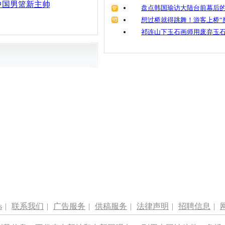
中国男篮新主帅
盘点韩国瑜访大陆台前幕后的
想过桥就得跳舞！游客上桥“
祁连山下玉石画师用废弃玉
s
|
联系我们
|
广告服务
|
供稿服务
|
法律声明
|
招聘信息
|