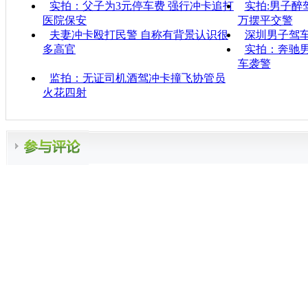
实拍：父子为3元停车费 强行冲卡追打
实拍:男子醉
医院保安
万摆平交警
夫妻冲卡殴打民警 自称有背景认识很
深圳男子驾
多高官
实拍：奔驰
车袭警
监拍：无证司机酒驾冲卡撞飞协管员
火花四射