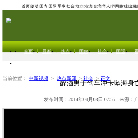
首页
|
滚动
|
国内
|
国际
|
军事
|
社会
|
地方
|
港澳
|
台湾
|
华人
|
侨网
|
财经
|
金融
|
首页
最新
热点
国内
社会
国际
东北亚电视网
当前位置：
中新视频
>
热点新闻
>
社会
>
正文
醉酒男子驾车冲卡坠海身
发布时间：2014年04月08日 07:55
来源：