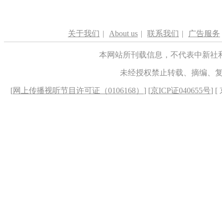
关于我们
|
About us
|
联系我们
|
广告服务
本网站所刊载信息，不代表中新社
未经授权禁止转载、摘编、
[
网上传播视听节目许可证（0106168）
] [
京ICP证040655号
] 