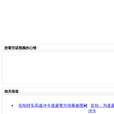
您看完该视频的心情
相关报道
实拍轿车高速冲卡逃避警方缉毒被围堵
监拍：为逃避
冲卡