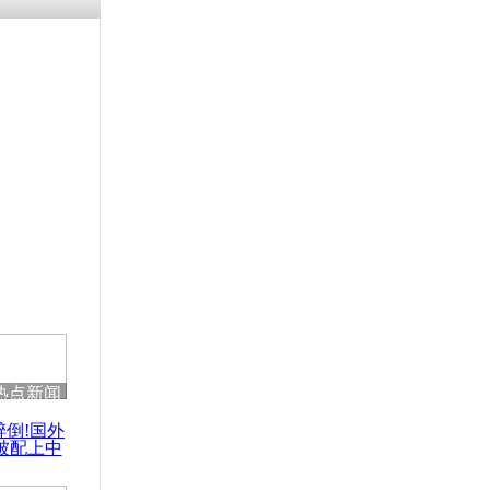
热点新闻
醉倒!国外
被配上中
国民乐