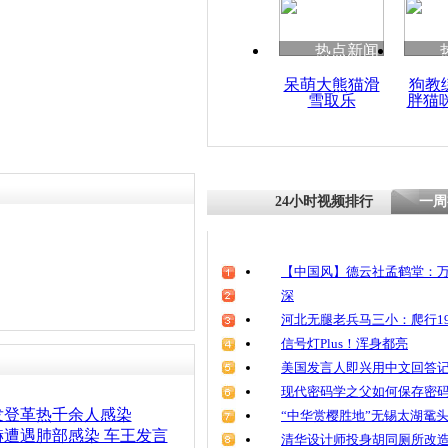
热点新闻
呆萌大熊猫滑
狗教
雪取乐
胖猫
24小时视频排行
一周
【中国风】德云社孟鹤堂：万
深
河北无腿老兵马三小：爬行19
信号灯Plus！浑身都亮
美国发言人即兴用中文回答
现代密码学之父如何保存密
发登革热千余人感染
“中华赏樱胜地”无锡太湖鼋
遭遇肺部感染 车王发言
清华设计师投身胡同厕所改造