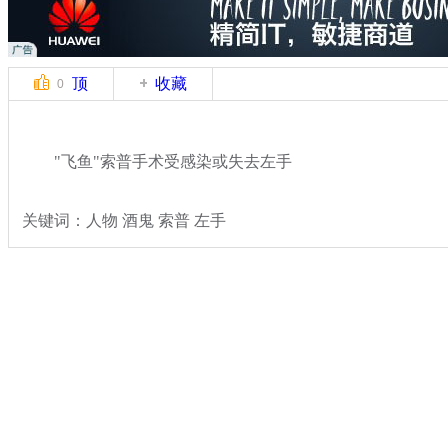
顶
收藏
0
"飞鱼"索普手术受感染或失去左手
关键词：人物 酒鬼 索普 左手
分类名称：
体坛风云