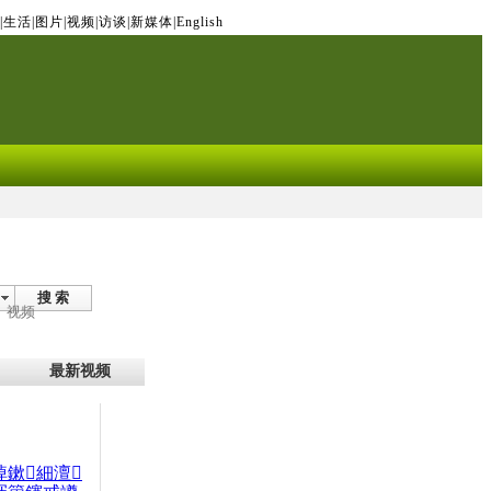
|
生活
|
图片
|
视频
|
访谈
|
新媒体
|
English
搜 索
视频
最新视频
晫鏉細澶