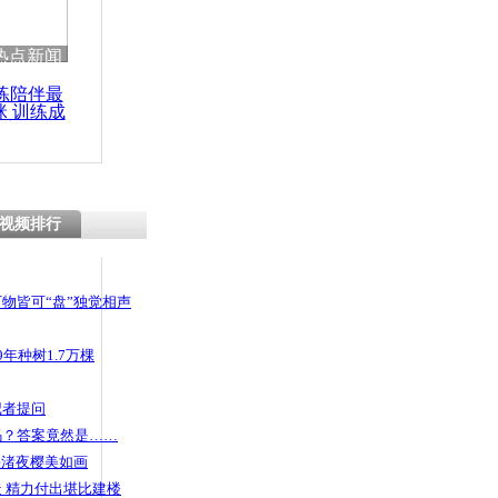
热点新闻
练陪伴最
咪 训练成
功瘦身
视频排行
物皆可“盘”独觉相声
年种树1.7万棵
记者提问
码？答案竟然是……
头渚夜樱美如画
 精力付出堪比建楼