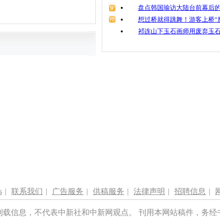
盘点韩国瑜访大陆台前幕后的
想过桥就得跳舞！游客上桥“
祁连山下玉石画师用废弃玉
s
|
联系我们
|
广告服务
|
供稿服务
|
法律声明
|
招聘信息
|
刊载信息，不代表中新社和中新网观点。 刊用本网站稿件，务经