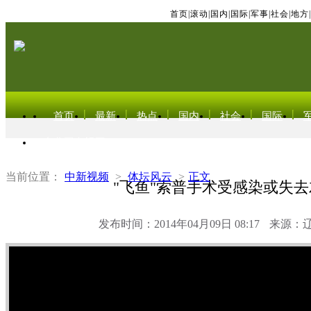
首页
|
滚动
|
国内
|
国际
|
军事
|
社会
|
地方
|
首页
最新
热点
国内
社会
国际
东北亚电视网
当前位置：
中新视频
>
体坛风云
>
正文
"飞鱼"索普手术受感染或失去
发布时间：2014年04月09日 08:17
来源：