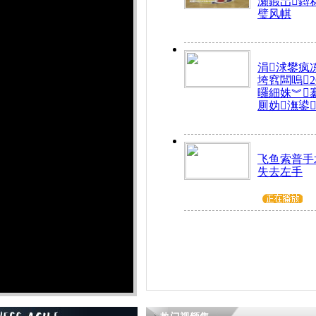
瀬鍜岀鐞
璧风帺
涓浗鐢疯
垮窞闆嗚
曪細姝︾
厠妫潕鍙
飞鱼索普手
失去左手