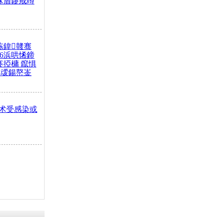
冧篃鑳戒竴
冻鍏竷骞
26浜哄悕鍗
褰掗槦 鑹惧
叆鍚嶅崟
术受感染或