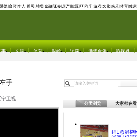
港澳
|
台湾
|
华人
|
侨网
|
财经
|
金融
|
证券
|
房产
|
能源
|
IT
|
汽车
|
游戏
|
文化
|
娱乐
|
体育
|
健康
军事
文娱
体育
财经
访谈
港澳台侨
微视界
左手
辽宁卫视
分类浏览
大家都在看
绡悆涓栫