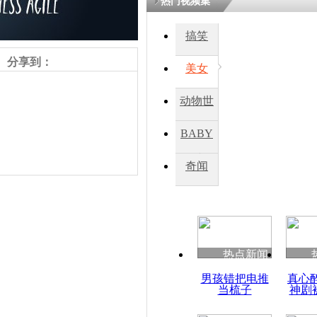
热门视频集
搞笑
分享到：
美女
动物世
界
BABY
秀
奇闻
责任编辑：【
王祎
】
热点新闻
男孩错把电推
真心
当梳子
神剧