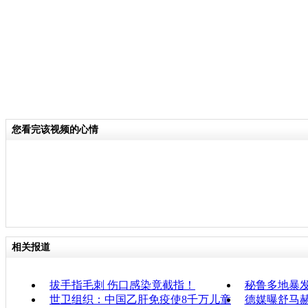
您看完该视频的心情
相关报道
拔手指毛刺 伤口感染竟截指！
秘鲁多地暴
世卫组织：中国乙肝免疫使8千万儿童
德媒曝舒马赫