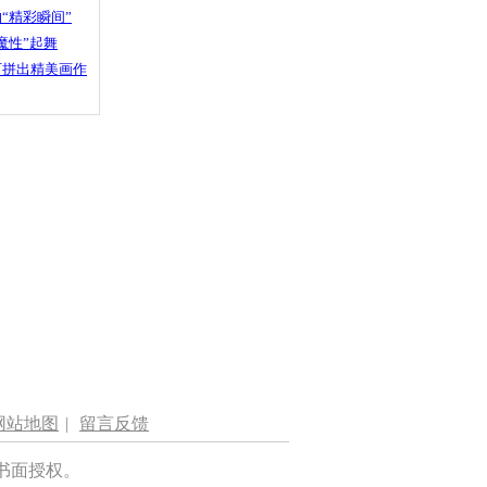
“精彩瞬间”
魔性”起舞
石拼出精美画作
网站地图
|
留言反馈
书面授权。