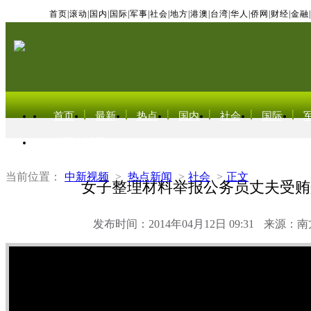
首页
|
滚动
|
国内
|
国际
|
军事
|
社会
|
地方
|
港澳
|
台湾
|
华人
|
侨网
|
财经
|
金融
|
首页
最新
热点
国内
社会
国际
东北亚电视网
当前位置：
中新视频
>
热点新闻
>
社会
>
正文
女子整理材料举报公务员丈夫受贿
发布时间：2014年04月12日 09:31
来源：南