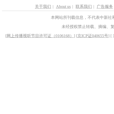
关于我们
|
About us
|
联系我们
|
广告服务
本网站所刊载信息，不代表中新社
未经授权禁止转载、摘编、
[
网上传播视听节目许可证（0106168）
] [
京ICP证040655号
] 