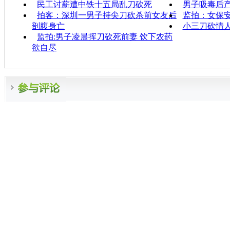
民工讨薪遭中铁十五局乱刀砍死
男子吸毒后产
拍客：深圳一男子持尖刀砍杀前女友后
监拍：女保
剖腹身亡
小三刀砍情人
监拍:男子凌晨挥刀砍死前妻 饮下农药
欲自尽