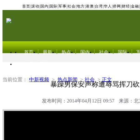
首页
|
滚动
|
国内
|
国际
|
军事
|
社会
|
地方
|
港澳
|
台湾
|
华人
|
侨网
|
财经
|
金融
|
首页
最新
热点
国内
社会
国际
东北亚电视网
当前位置：
中新视频
>
热点新闻
>
社会
>
正文
暴躁男保安声称遭辱骂挥刀砍
发布时间：2014年04月12日 09:57
来源：北