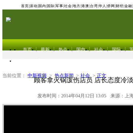
首页
|
滚动
|
国内
|
国际
|
军事
|
社会
|
地方
|
港澳
|
台湾
|
华人
|
侨网
|
财经
|
金融
|
首页
最新
热点
国内
社会
国际
东北亚电视网
当前位置：
中新视频
>
热点新闻
>
社会
>
正文
顾客拿火锅泼伤店员 店长态度冷
发布时间：2014年04月12日 13:05
来源：上