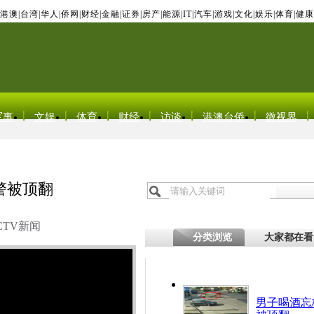
港澳
|
台湾
|
华人
|
侨网
|
财经
|
金融
|
证券
|
房产
|
能源
|
IT
|
汽车
|
游戏
|
文化
|
娱乐
|
体育
|
健康
军事
文娱
体育
财经
访谈
港澳台侨
微视界
警被顶翻
CTV新闻
分类浏览
大家都在看
男子喝酒忘