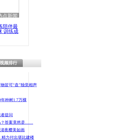
热点新闻
练陪伴最
咪 训练成
功瘦身
视频排行
物皆可“盘”独觉相声
年种树1.7万棵
记者提问
码？答案竟然是……
头渚夜樱美如画
 精力付出堪比建楼