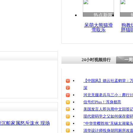
热点新闻
呆萌大熊猫滑
狗教
雪取乐
胖猫
24小时视频排行
一周
【中国风】德云社孟鹤堂：万
深
河北无腿老兵马三小：爬行19
信号灯Plus！浑身都亮
美国发言人即兴用中文回答
现代密码学之父如何保存密
沉船家属怒斥泼水 现场
“中华赏樱胜地”无锡太湖鼋
清华设计师投身胡同厕所改造