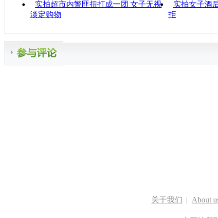
实拍超市内警匪扭打成一团 女子无视
实拍女子酒
淡定购物
拒
关于我们
|
About u