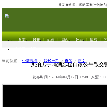
首页
|
滚动
|
国内
|
国际
|
军事
|
社会
|
地方
|
首页
最新
热点
国内
社会
国际
东北亚电视网
当前位置：
中新视频
>
轻松一刻
>
奇闻
>
正文
实拍男子喝酒忘栓自家公牛致交
发布时间：2014年04月17日 13:48
来源：C