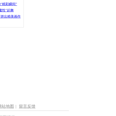
“精彩瞬间”
魔性”起舞
石拼出精美画作
网站地图
|
留言反馈