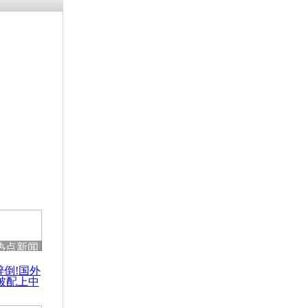
热点新闻
醉倒!国外
被配上中
国民乐