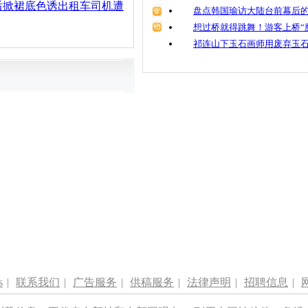
后掀裙底色诱出租车司机遭
盘点韩国瑜访大陆台前幕后的
想过桥就得跳舞！游客上桥“
祁连山下玉石画师用废弃玉
s
|
联系我们
|
广告服务
|
供稿服务
|
法律声明
|
招聘信息
|