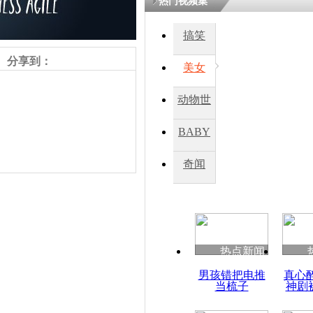
热门视频集
搞笑
分享到：
美女
动物世
界
BABY
秀
奇闻
责任编辑：【
杜海涛
】
热点新闻
男孩错把电推
真心
当梳子
神剧