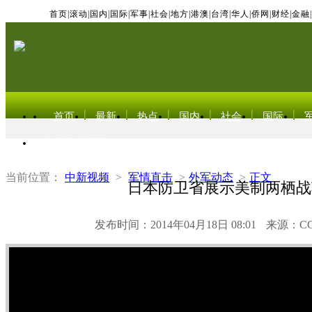
首页
|
滚动
|
国内
|
国际
|
军事
|
社会
|
地方
|
港澳
|
台湾
|
华人
|
侨网
|
财经
|
金融
|
首页
最新
热点
国内
社会
国际
东北亚电视网
当前位置：
中新视频
>
军情直击
>
外军动态
>
正文
日本防卫省展示美制两栖战
发布时间：2014年04月18日 08:01
来源：C