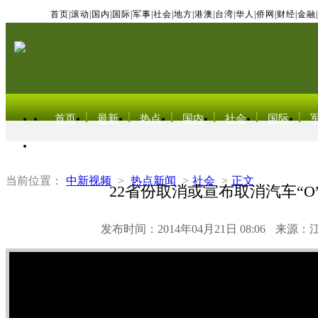
首页
|
滚动
|
国内
|
国际
|
军事
|
社会
|
地方
|
港澳
|
台湾
|
华人
|
侨网
|
财经
|
金融
|
首页
最新
热点
国内
社会
国际
东北亚电视网
当前位置：
中新视频
>
热点新闻
>
社会
>
正文
22省份取消或宣布取消汽车“O
发布时间：2014年04月21日 08:06
来源：