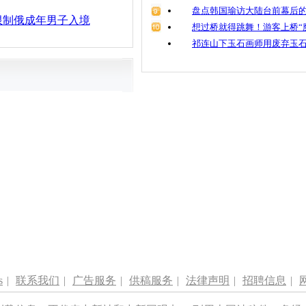
盘点韩国瑜访大陆台前幕后的
限制俄成年男子入境
想过桥就得跳舞！游客上桥“
祁连山下玉石画师用废弃玉
s
|
联系我们
|
广告服务
|
供稿服务
|
法律声明
|
招聘信息
|