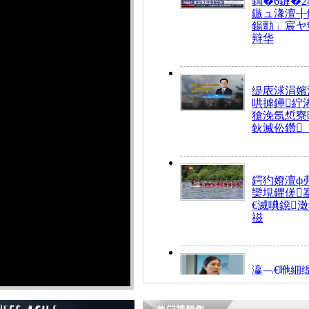
鍧�6鏈�2
鏃ュ湪澶╂
鍚勯」宸ヤ
辩华
缇庡浗涓嬪
哄摢鑸紵
獊浼氬惁寮
鈥滅伀鑽
鍔犳嬁澶ф
欒垷鑺傞
€滅唺鐚
禌
瀛﹁€咃細
€间笢鍗椾
解€滆劚閽
姪鎺ㄤ腑鍥