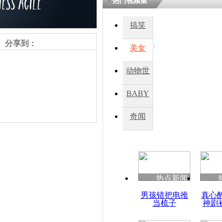
热门视频集
熷悎浣� 
瘑灞€
搞笑
分享到：
美女
娉板浗閫€
笂灏嗭細姝�
动物世
忓彈瀹炴垬
鍚稿紩澶氬
界
ㄤ笘鐣岃
BABY
秀
奇闻
亚努科维奇
乌东部撤出
责任编辑：【
王祎
】
热点新闻
男孩错把电推
真心
当梳子
神剧