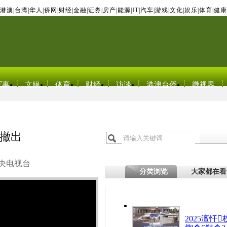
港澳
|
台湾
|
华人
|
侨网
|
财经
|
金融
|
证券
|
房产
|
能源
|
IT
|
汽车
|
游戏
|
文化
|
娱乐
|
体育
|
健康
军事
文娱
体育
财经
访谈
港澳台侨
微视界
撤出
央电视台
分类浏览
大家都在看
2025澶忓