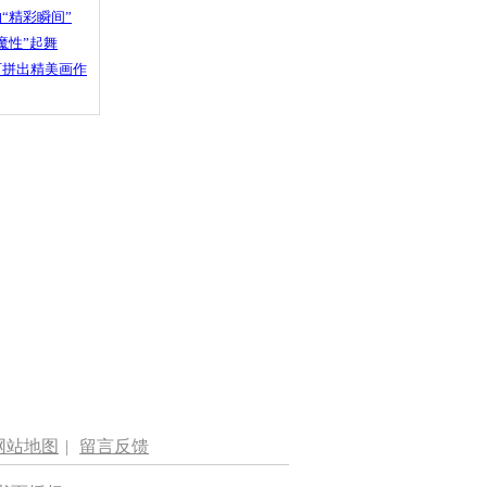
“精彩瞬间”
魔性”起舞
石拼出精美画作
网站地图
|
留言反馈