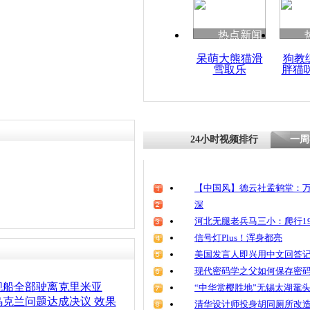
热点新闻
呆萌大熊猫滑
狗教
雪取乐
胖猫
24小时视频排行
一周
【中国风】德云社孟鹤堂：万
深
河北无腿老兵马三小：爬行19
信号灯Plus！浑身都亮
美国发言人即兴用中文回答
现代密码学之父如何保存密
舰船全部驶离克里米亚
“中华赏樱胜地”无锡太湖鼋
克兰问题达成决议 效果
清华设计师投身胡同厕所改造