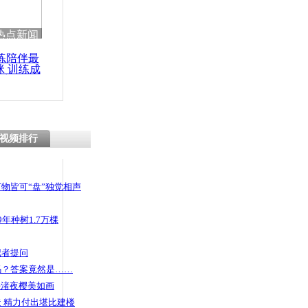
热点新闻
练陪伴最
咪 训练成
功瘦身
视频排行
物皆可“盘”独觉相声
年种树1.7万棵
记者提问
码？答案竟然是……
头渚夜樱美如画
 精力付出堪比建楼