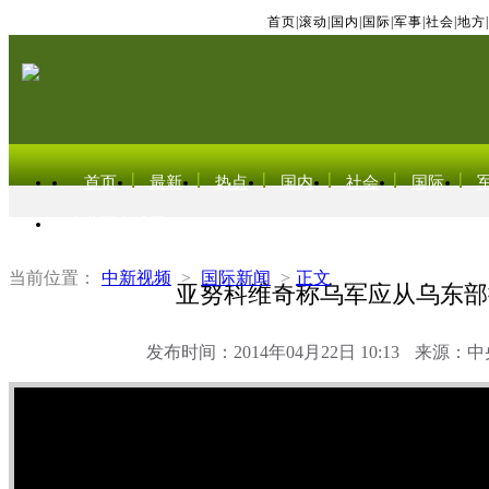
首页
|
滚动
|
国内
|
国际
|
军事
|
社会
|
地方
|
首页
最新
热点
国内
社会
国际
东北亚电视网
当前位置：
中新视频
>
国际新闻
>
正文
亚努科维奇称乌军应从乌东部
发布时间：2014年04月22日 10:13
来源：中