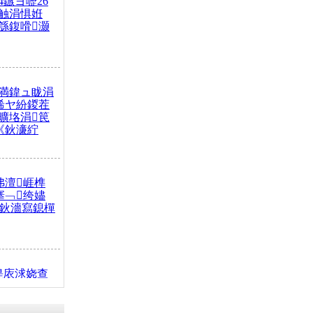
4鏃ヨ嚦26
触涓惧姙
綔鍑嗗灏
満鍏ュ眬涓
浠ヤ紛鍐茬
曠垎涓笢
《鈥濓紵
弗澶崕榫
搴﹁绔嬧
澂鈥濇寫鎴樿
缇庡浗娆查
簹涓庝腑鍥
┾€濓紝鍙嶅
解€斾笢鐩