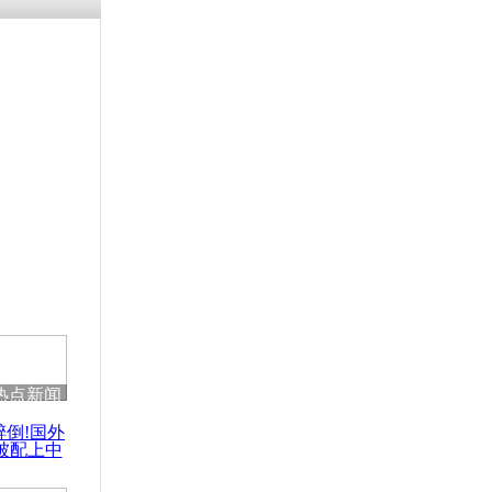
涓ㄥ浗闄呰
褰圭┖鍐涗
-10CE缁
妫€楠岋紝
浗鍏虫敞涓
称乌军应从
热点新闻
醉倒!国外
被配上中
国民乐