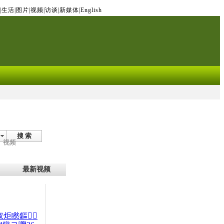
|
生活
|
图片
|
视频
|
访谈
|
新媒体
|
English
搜 索
视频
最新视频
杈炬矁鏂