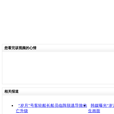
您看完该视频的心情
相关报道
“岁月”号客轮船长船员临阵脱逃导致伤
韩媒曝光“岁
亡升级
生画面