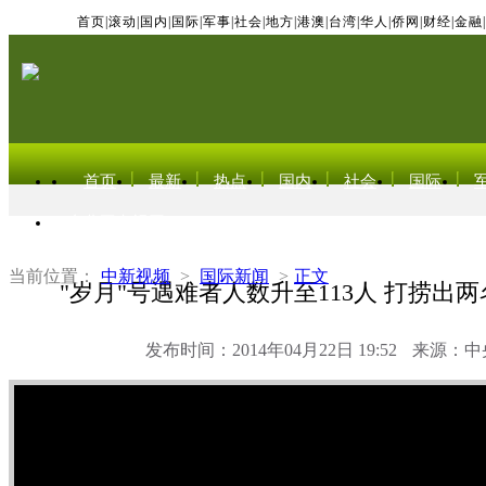
首页
|
滚动
|
国内
|
国际
|
军事
|
社会
|
地方
|
港澳
|
台湾
|
华人
|
侨网
|
财经
|
金融
|
首页
最新
热点
国内
社会
国际
东北亚电视网
当前位置：
中新视频
>
国际新闻
>
正文
"岁月"号遇难者人数升至113人 打捞出
发布时间：2014年04月22日 19:52
来源：中