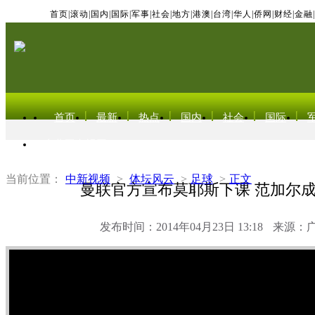
首页
|
滚动
|
国内
|
国际
|
军事
|
社会
|
地方
|
港澳
|
台湾
|
华人
|
侨网
|
财经
|
金融
|
首页
最新
热点
国内
社会
国际
东北亚电视网
当前位置：
中新视频
>
体坛风云
>
足球
>
正文
曼联官方宣布莫耶斯下课 范加尔
发布时间：2014年04月23日 13:18
来源：