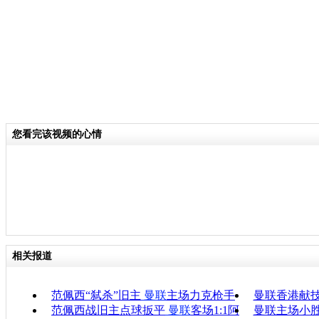
您看完该视频的心情
相关报道
范佩西“弑杀”旧主
曼联
主场力克枪手
曼联香港献技
范佩西战旧主点球扳平
曼联
客场1:1阿
曼联主场小胜