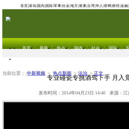
首页
|
滚动
|
国内
|
国际
|
军事
|
社会
|
地方
|
港澳
|
台湾
|
华人
|
侨网
|
财经
|
金融
|
首页
最新
热点
国内
社会
国际
东北亚电视网
当前位置：
中新视频
>
热点新闻
>
法治
>
正文
专业碰瓷专挑酒驾下手 月入竟
发布时间：2014年04月23日 14:40
来源：江