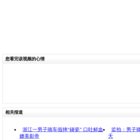
您看完该视频的心情
相关报道
浙江一男子骑车假摔“碰瓷” 口吐鲜血
监拍：男子骑
媲美影帝
夭