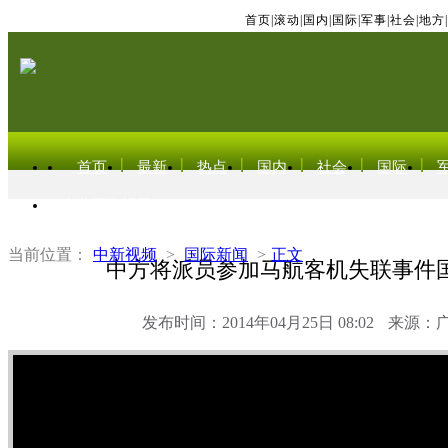
首页
|
滚动
|
国内
|
国际
|
军事
|
社会
|
地方
|
首页
最新
热点
国内
社会
国际
东北亚电视网
当前位置：
中新视频
>
国际新闻
>
正文
中方将派员参加马航客机失联事件
发布时间：2014年04月25日 08:02
来源：