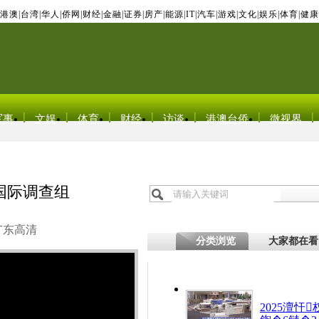
港澳
|
台湾
|
华人
|
侨网
|
财经
|
金融
|
证券
|
房产
|
能源
|
IT
|
汽车
|
游戏
|
文化
|
娱乐
|
体育
|
健康
军事
文娱
体育
财经
访谈
港澳台侨
微视界
国际调查组
广东高清
分类浏览
大家都在看
2025澶忓