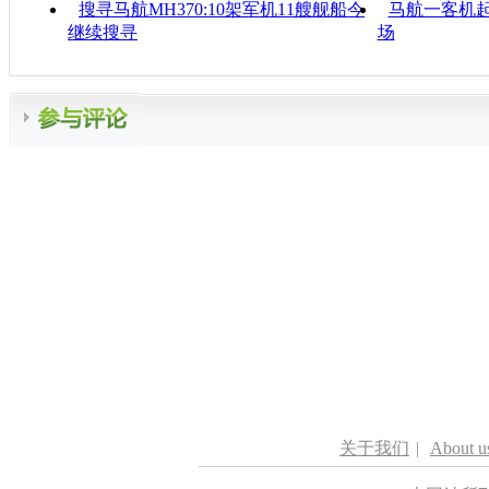
搜寻马航MH370:10架军机11艘舰船今
马航一客机起
继续搜寻
场
关于我们
|
About u