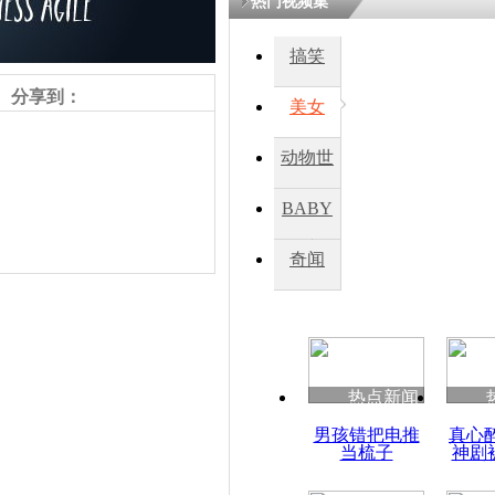
热门视频集
熷悎浣� 
瘑灞€
搞笑
分享到：
美女
娉板浗閫€
笂灏嗭細姝�
动物世
忓彈瀹炴垬
鍚稿紩澶氬
界
ㄤ笘鐣岃
BABY
秀
奇闻
中方将派员
机失联事件
热点新闻
责任编辑：【
周雨辰
】
男孩错把电推
真心
当梳子
神剧