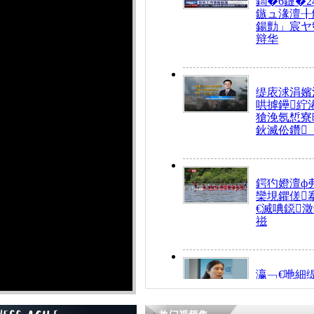
鍧�6鏈�2
鏃ュ湪澶╂
鍚勯」宸ヤ
辩华
缇庡浗涓嬪
哄摢鑸紵
獊浼氬惁寮
鈥滅伀鑽
鍔犳嬁澶ф
欒垷鑺傞
€滅唺鐚
禌
瀛﹁€咃細
€间笢鍗椾
解€滆劚閽
姪鎺ㄤ腑鍥