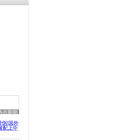
涓ㄥ浗闄呰
褰圭┖鍐涗
-10CE缁
妫€楠岋紝
浗鍏虫敞涓
参加马航客
国际调查组
热点新闻
醉倒!国外
被配上中
国民乐