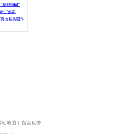
“精彩瞬间”
魔性”起舞
石拼出精美画作
网站地图
|
留言反馈