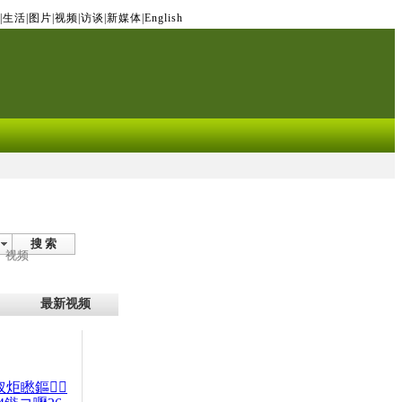
|
生活
|
图片
|
视频
|
访谈
|
新媒体
|
English
搜 索
视频
最新视频
杈炬矁鏂