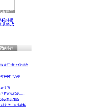
热点新闻
练陪伴最
咪 训练成
功瘦身
视频排行
物皆可“盘”独觉相声
年种树1.7万棵
记者提问
码？答案竟然是……
头渚夜樱美如画
 精力付出堪比建楼