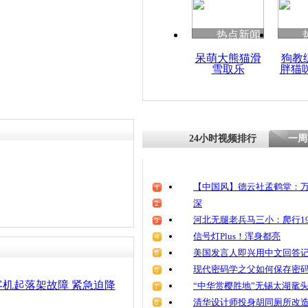
热点新闻
呆萌大熊猫滑
狗教
雪取乐
胖猫
24小时视频排行
一周
【中国风】德云社孟鹤堂：万
深
河北无腿老兵马三小：爬行19
信号灯Plus！浑身都亮
美国发言人即兴用中文回答
现代密码学之父如何保存密
机起落架故障 紧急迫降
“中华赏樱胜地”无锡太湖鼋
清华设计师投身胡同厕所改造