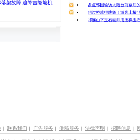
落架故障 迫降吉隆坡机
盘点韩国瑜访大陆台前幕后的
想过桥就得跳舞！游客上桥“
祁连山下玉石画师用废弃玉
s
|
联系我们
|
广告服务
|
供稿服务
|
法律声明
|
招聘信息
|