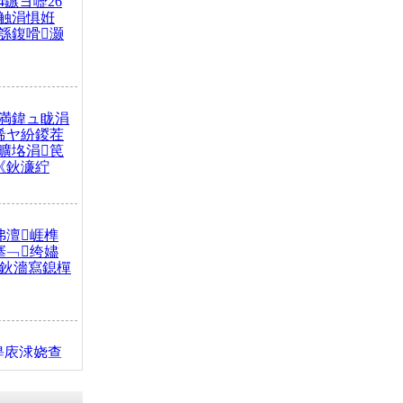
4鏃ヨ嚦26
触涓惧姙
綔鍑嗗灏
満鍏ュ眬涓
浠ヤ紛鍐茬
曠垎涓笢
《鈥濓紵
弗澶崕榫
搴﹁绔嬧
澂鈥濇寫鎴樿
缇庡浗娆查
簹涓庝腑鍥
┾€濓紝鍙嶅
解€斾笢鐩