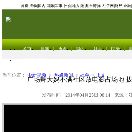
首页
|
滚动
|
国内
|
国际
|
军事
|
社会
|
地方
|
港澳
|
台湾
|
华人
|
侨网
|
财经
|
金融
|
首页
最新
热点
国内
社会
国际
东北亚电视网
当前位置：
中新视频
>
热点新闻
>
社会
>
正文
广场舞大妈不满社区放电影占场地 
发布时间：2014年04月25日 08:14
来源：