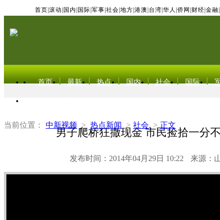
首页
|
滚动
|
国内
|
国际
|
军事
|
社会
|
地方
|
港澳
|
台湾
|
华人
|
侨网
|
财经
|
金融
|
首页
最新
热点
国内
社会
国际
东北亚电视网
当前位置：
中新视频
>
热点新闻
>
社会
>
正文
男子爬桥狂撒现金 市民捡拾一分
发布时间：2014年04月29日 10:22
来源：