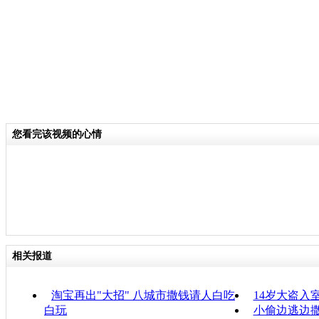
您看完该视频的心情
相关报道
淘宝再出"大招" 八城市撒钱请人白吃
14岁大盗入
白玩
小偷边逃边撒