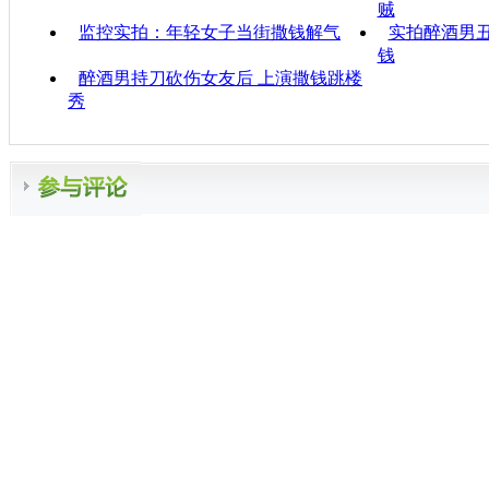
贼
监控实拍：年轻女子当街撒钱解气
实拍醉酒男丑
钱
醉酒男持刀砍伤女友后 上演撒钱跳楼
秀