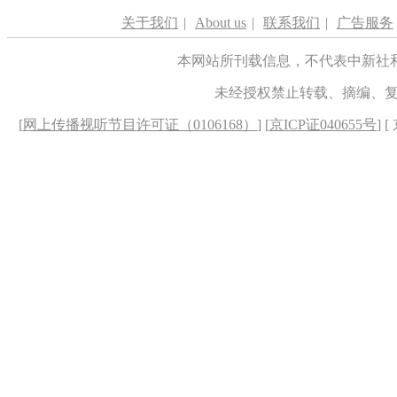
关于我们
|
About us
|
联系我们
|
广告服务
本网站所刊载信息，不代表中新社
未经授权禁止转载、摘编、
[
网上传播视听节目许可证（0106168）
] [
京ICP证040655号
] 