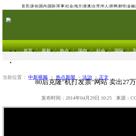
首页
|
滚动
|
国内
|
国际
|
军事
|
社会
|
地方
|
港澳
|
台湾
|
华人
|
侨网
|
财经
|
金融
|
首页
最新
热点
国内
社会
国际
东北亚电视网
当前位置：
中新视频
>
热点新闻
>
法治
>
正文
80后克隆"机打发票"网站 卖出27
发布时间：2014年04月29日 10:25
来源：C