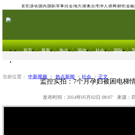
首页
|
滚动
|
国内
|
国际
|
军事
|
社会
|
地方
|
港澳
|
台湾
|
华人
|
侨网
|
财经
|
金融
|
首页
最新
热点
国内
社会
国际
东北亚电视网
当前位置：
中新视频
>
热点新闻
>
社会
>
正文
监控实拍：7个月孕妇被困电梯
发布时间：2014年05月02日 08:07
来源：