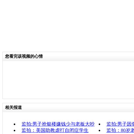
您看完该视频的心情
相关报道
监拍:男子抢银楼嫌钱少与老板大吵
监拍:男子因
监拍：美国助教虐打自闭症学生
监拍：80岁