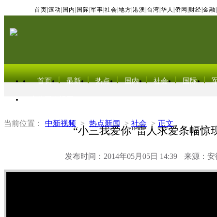
首页
|
滚动
|
国内
|
国际
|
军事
|
社会
|
地方
|
港澳
|
台湾
|
华人
|
侨网
|
财经
|
金融
|
首页
最新
热点
国内
社会
国际
东北亚电视网
当前位置：
中新视频
>
热点新闻
>
社会
>
正文
“小三我爱你”雷人求爱条幅惊
发布时间：2014年05月05日 14:39
来源：安