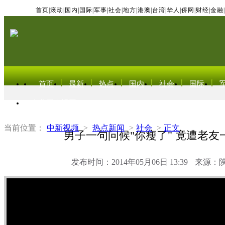
首页
|
滚动
|
国内
|
国际
|
军事
|
社会
|
地方
|
港澳
|
台湾
|
华人
|
侨网
|
财经
|
金融
|
首页
最新
热点
国内
社会
国际
东北亚电视网
当前位置：
中新视频
>
热点新闻
>
社会
>
正文
男子一句问候"你瘦了" 竟遭老友
发布时间：2014年05月06日 13:39
来源：