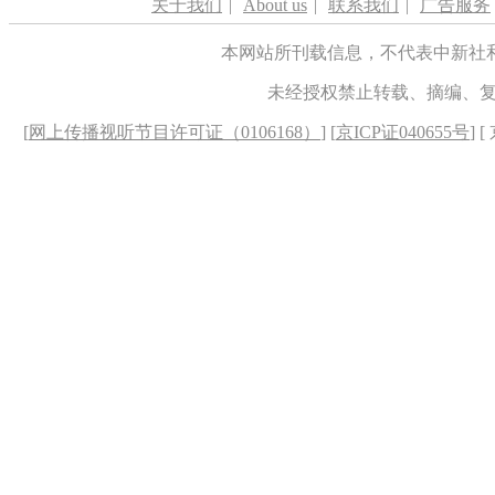
关于我们
|
About us
|
联系我们
|
广告服务
本网站所刊载信息，不代表中新社
未经授权禁止转载、摘编、
[
网上传播视听节目许可证（0106168）
] [
京ICP证040655号
] 