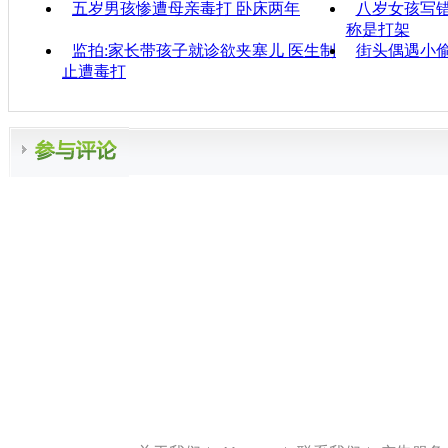
五岁男孩惨遭母亲毒打 卧床两年
八岁女孩写错
称是打架
监拍:家长带孩子就诊欲夹塞儿 医生制
街头偶遇小偷
止遭毒打