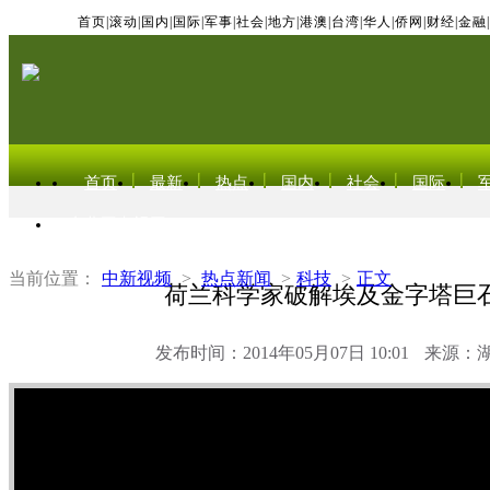
首页
|
滚动
|
国内
|
国际
|
军事
|
社会
|
地方
|
港澳
|
台湾
|
华人
|
侨网
|
财经
|
金融
|
首页
最新
热点
国内
社会
国际
东北亚电视网
当前位置：
中新视频
>
热点新闻
>
科技
>
正文
荷兰科学家破解埃及金字塔巨
发布时间：2014年05月07日 10:01
来源：