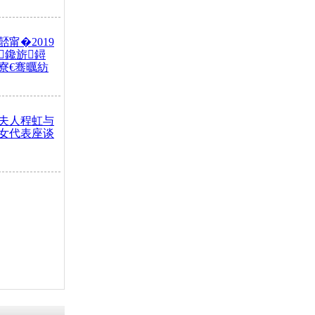
甯�2019
鑱旂鐞
寮€骞曞紡
夫人程虹与
女代表座谈