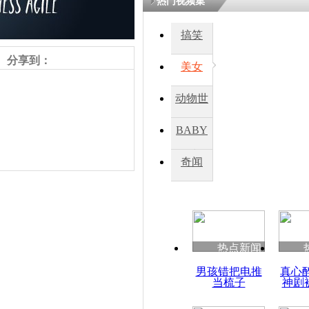
热门视频集
搞笑
分享到：
美女
动物世
界
BABY
秀
奇闻
责任编辑：【
王祎
】
热点新闻
男孩错把电推
真心
当梳子
神剧