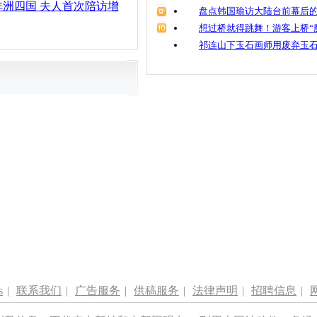
洲四国 夫人首次陪访增
盘点韩国瑜访大陆台前幕后的
想过桥就得跳舞！游客上桥“
祁连山下玉石画师用废弃玉
s
|
联系我们
|
广告服务
|
供稿服务
|
法律声明
|
招聘信息
|