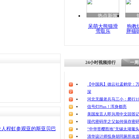
热点新闻
呆萌大熊猫滑
狗教
雪取乐
胖猫
24小时视频排行
一周
【中国风】德云社孟鹤堂：万
深
河北无腿老兵马三小：爬行19
信号灯Plus！浑身都亮
美国发言人即兴用中文回答
现代密码学之父如何保存密
夫人程虹参观亚的斯亚贝巴
“中华赏樱胜地”无锡太湖鼋
清华设计师投身胡同厕所改造