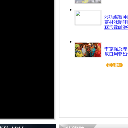
涔犺繎骞冲嚭
骞村浗闄呯
冧笘鐣屾澂
李克强总理
尼日利亚妇