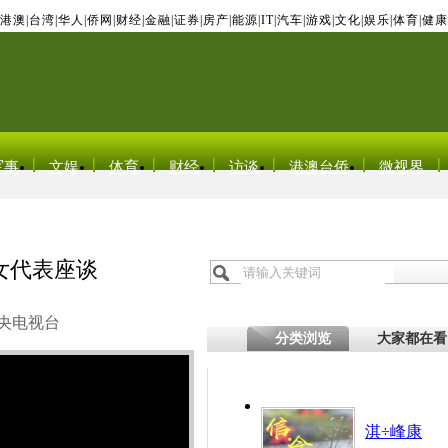
港澳
|
台湾
|
华人
|
侨网
|
财经
|
金融
|
证券
|
房产
|
能源
|
IT
|
汽车
|
游戏
|
文化
|
娱乐
|
体育
|
健康
军事
文娱
体育
财经
访谈
港澳台侨
微视界
女代表座谈
央电视台
分类浏览
大家都在看
淇÷峰康