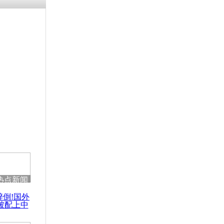
热点新闻
醉倒!国外
被配上中
国民乐