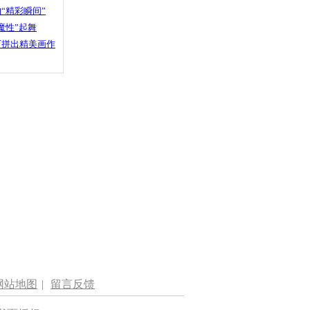
“精彩瞬间”
魔性”起舞
石拼出精美画作
网站地图
|
留言反馈