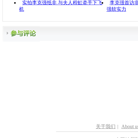
实拍李克强抵非 与夫人程虹牵手下飞
李克强首访非
机
强软实力
关于我们
|
About u