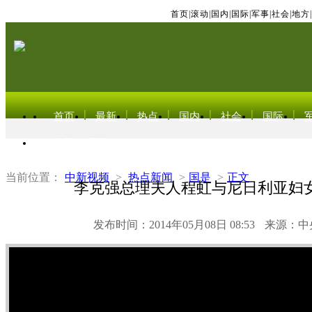
首页
|
滚动
|
国内
|
国际
|
军事
|
社会
|
地方
|
首页
最新
热点
国内
社会
国际
东北亚电视网
当前位置：
中新视频
>
热点新闻
>
国是
>
正文
李克强总理夫人程虹与尼日利亚妇
发布时间：2014年05月08日 08:53
来源：中