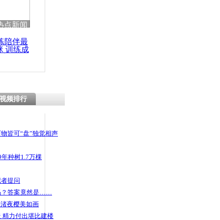
热点新闻
练陪伴最
咪 训练成
功瘦身
视频排行
物皆可“盘”独觉相声
年种树1.7万棵
记者提问
码？答案竟然是……
头渚夜樱美如画
 精力付出堪比建楼