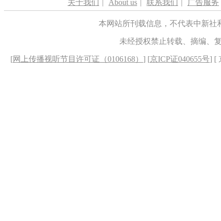
关于我们
|
About us
|
联系我们
|
广告服务
本网站所刊载信息，不代表中新社
未经授权禁止转载、摘编、
[
网上传播视听节目许可证（0106168）
] [
京ICP证040655号
] 