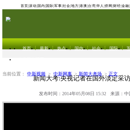
首页
|
滚动
|
国内
|
国际
|
军事
|
社会
|
地方
|
港澳
|
台湾
|
华人
|
侨网
|
财经
|
金融
|
首页
最新
热点
国内
社会
国际
东北亚电视网
当前位置：
中新视频
>
中新网事
>
新闻大考场
>
正文
新闻大考:央视记者在国外淡定采
发布时间：2014年05月08日 15:32
来源：中