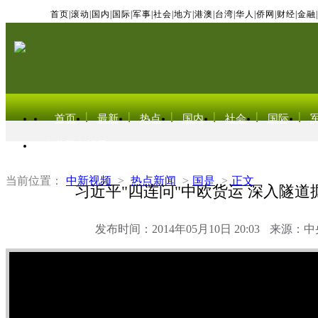
首页
|
滚动
|
国内
|
国际
|
军事
|
社会
|
地方
|
港澳
|
台湾
|
华人
|
侨网
|
财经
|
金融
|
首页
最新
热点
国内
社会
国际
东北亚电视网
当前位置：
中新视频
>
热点新闻
>
国是
>
正文
习近平"四连问"中欧货运 深入隧道
发布时间：2014年05月10日 20:03
来源：中