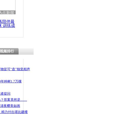
 哀思悼忠
热点新闻
练陪伴最
咪 训练成
功瘦身
求老婆买东
账
视频排行
物皆可“盘”独觉相声
年种树1.7万棵
记者提问
码？答案竟然是……
头渚夜樱美如画
 精力付出堪比建楼