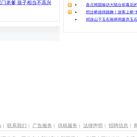
门老爹 孩子相当不高兴
盘点韩国瑜访大陆台前幕后的
想过桥就得跳舞！游客上桥“
祁连山下玉石画师用废弃玉
s
|
联系我们
|
广告服务
|
供稿服务
|
法律声明
|
招聘信息
|