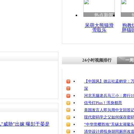
清明祭英烈
魂
热点新闻
呆萌大熊猫滑
狗教
雪取乐
胖猫
抠门丈夫要
西每分钱记
24小时视频排行
一周
【中国风】德云社孟鹤堂：万
深
河北无腿老兵马三小：爬行19
信号灯Plus！浑身都亮
美国发言人即兴用中文回答
现代密码学之父如何保存密
"威胁"出嫁 曝彭于晏是
“中华赏樱胜地”无锡太湖鼋
清华设计师投身胡同厕所改造