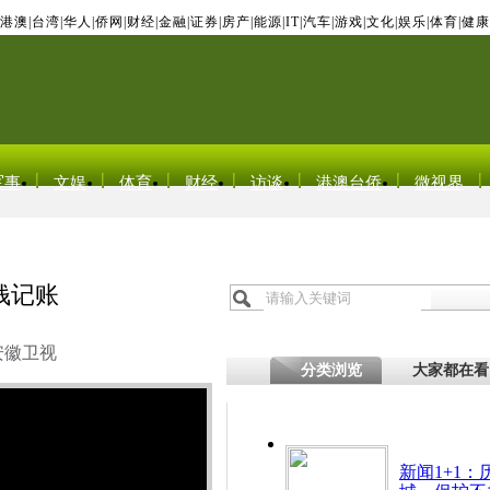
港澳
|
台湾
|
华人
|
侨网
|
财经
|
金融
|
证券
|
房产
|
能源
|
IT
|
汽车
|
游戏
|
文化
|
娱乐
|
体育
|
健康
军事
文娱
体育
财经
访谈
港澳台侨
微视界
钱记账
安徽卫视
分类浏览
大家都在看
新闻1+1