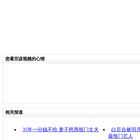
您看完该视频的心情
相关报道
35年一分钱不给 妻子怒甩抠门丈夫
白百合被羽凡
最抠门艺人