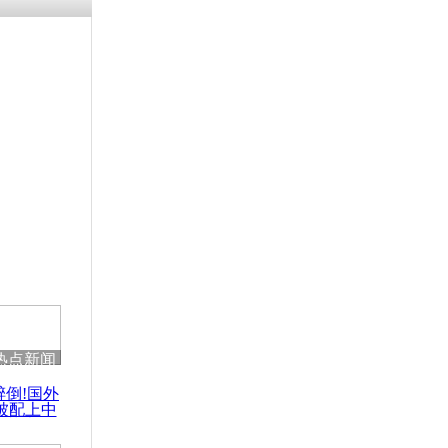
残疾男子因
砸银行
千年传统习
众为娥皇女
行被查情绪
回答崩溃原
热点新闻
乡上万人欢
醉倒!国外
节
被配上中
国民乐