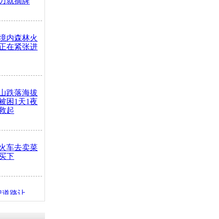
力就摘牌
境内森林火
正在紧张进
山跌落海拔
崖被困1天1夜
救起
火车去卖菜
买下
把道路让
突发疾病交