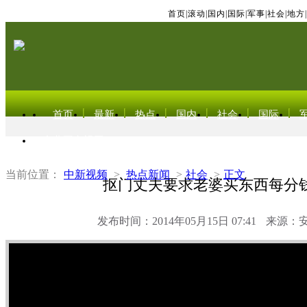
首页
|
滚动
|
国内
|
国际
|
军事
|
社会
|
地方
|
首页
最新
热点
国内
社会
国际
东北亚电视网
当前位置：
中新视频
>
热点新闻
>
社会
>
正文
抠门丈夫要求老婆买东西每分
发布时间：2014年05月15日 07:41
来源：