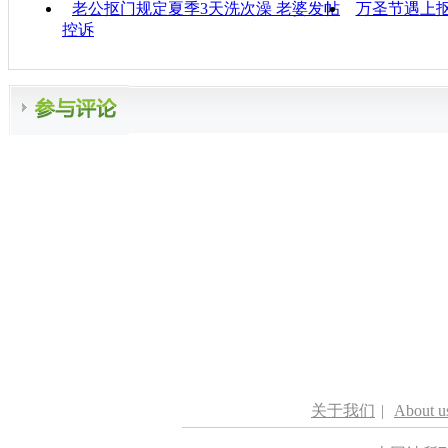
老公抠门规定夏季3天洗次澡 老婆发帖
万圣节遇上抠
控诉
关于我们
|
About u