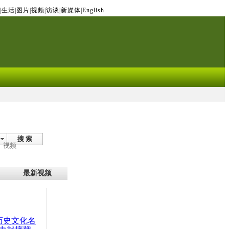
|
生活
|
图片
|
视频
|
访谈
|
新媒体
|
English
搜 索
视频
最新视频
：历史文化名