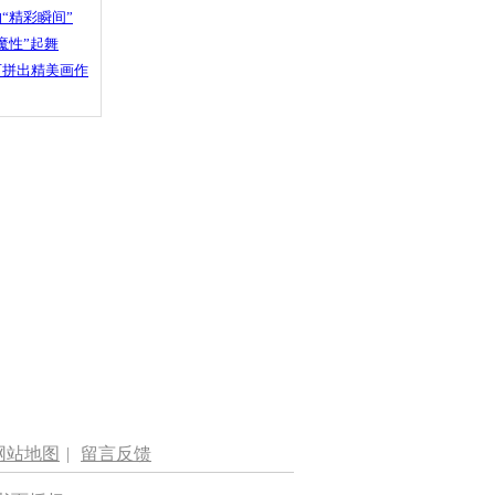
“精彩瞬间”
魔性”起舞
石拼出精美画作
网站地图
|
留言反馈