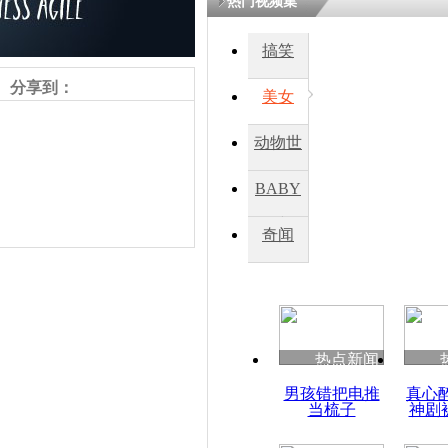
热门视频集
搞笑
四川一精神
病发持大锤
分享到：
美女
动物世
探访传承四
俗：近万民
界
BABY
英省亲送行
秀
奇闻
小伙骑车逆
崩溃 网上
因
责任编辑：【
杜海涛
】
热点新闻
四川兴文苗
男孩错把电推
真心
度苗族花山
当梳子
神剧