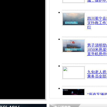
城，保护不
四川冕宁县
灾扑救工作
行
男子清明登
1050米悬
直升机悬停
九旬老人挤
乘务员全部
“所有车辆
开！”儿童
警急速救助