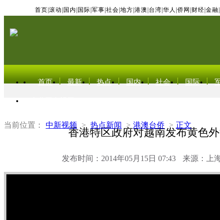
首页
|
滚动
|
国内
|
国际
|
军事
|
社会
|
地方
|
港澳
|
台湾
|
华人
|
侨网
|
财经
|
金融
|
首页
最新
热点
国内
社会
国际
东北亚电视网
当前位置：
中新视频
>
热点新闻
>
港澳台侨
>
正文
香港特区政府对越南发布黄色外
发布时间：2014年05月15日 07:43
来源：上