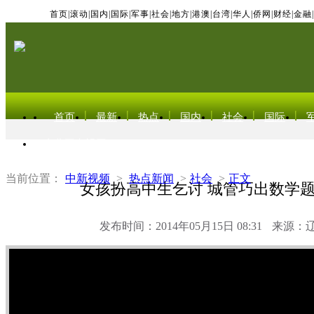
首页
|
滚动
|
国内
|
国际
|
军事
|
社会
|
地方
|
港澳
|
台湾
|
华人
|
侨网
|
财经
|
金融
|
首页
最新
热点
国内
社会
国际
东北亚电视网
当前位置：
中新视频
>
热点新闻
>
社会
>
正文
女孩扮高中生乞讨 城管巧出数学
发布时间：2014年05月15日 08:31
来源：