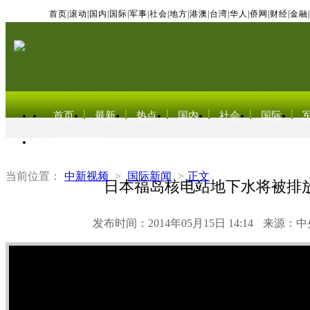
首页
|
滚动
|
国内
|
国际
|
军事
|
社会
|
地方
|
港澳
|
台湾
|
华人
|
侨网
|
财经
|
金融
|
首页
最新
热点
国内
社会
国际
东北亚电视网
当前位置：
中新视频
>
国际新闻
>
正文
日本福岛核电站地下水将被排
发布时间：2014年05月15日 14:14
来源：中