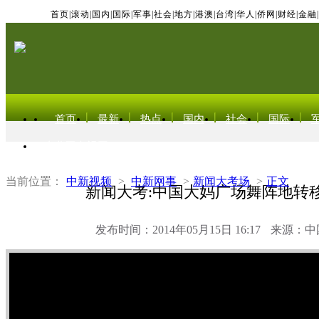
首页
|
滚动
|
国内
|
国际
|
军事
|
社会
|
地方
|
港澳
|
台湾
|
华人
|
侨网
|
财经
|
金融
|
首页
最新
热点
国内
社会
国际
东北亚电视网
当前位置：
中新视频
>
中新网事
>
新闻大考场
>
正文
新闻大考:中国大妈广场舞阵地转
发布时间：2014年05月15日 16:17
来源：中