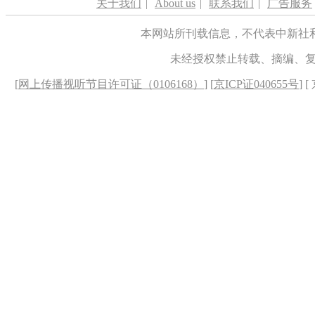
关于我们
|
About us
|
联系我们
|
广告服务
本网站所刊载信息，不代表中新社
未经授权禁止转载、摘编、
[
网上传播视听节目许可证（0106168）
] [
京ICP证040655号
] 