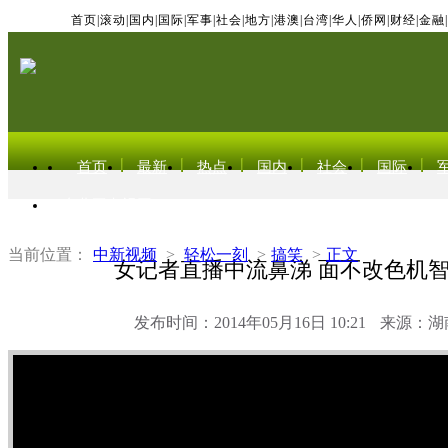
首页
|
滚动
|
国内
|
国际
|
军事
|
社会
|
地方
|
港澳
|
台湾
|
华人
|
侨网
|
财经
|
金融
|
首页
最新
热点
国内
社会
国际
东北亚电视网
当前位置：
中新视频
>
轻松一刻
>
搞笑
>
正文
女记者直播中流鼻涕 面不改色机
发布时间：2014年05月16日 10:21
来源：湖