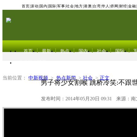
首页
|
滚动
|
国内
|
国际
|
军事
|
社会
|
地方
|
港澳
|
台湾
|
华人
|
侨网
|
财经
|
金融
|
首页
最新
热点
国内
社会
国际
东北亚电视网
当前位置：
中新视频
>
热点新闻
>
社会
>
正文
男子将少女割喉 跳桥冷笑:不跟
发布时间：2014年05月20日 09:31
来源：南