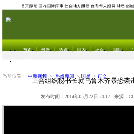
首页
|
滚动
|
国内
|
国际
|
军事
|
社会
|
地方
|
港澳
|
台湾
|
华人
|
侨网
|
财经
|
金融
|
首页
最新
热点
国内
社会
国际
东北亚电视网
当前位置：
中新视频
>
热点新闻
>
国是
>
正文
上合组织秘书长就乌鲁木齐暴恐袭
发布时间：2014年05月22日 20:17
来源：C