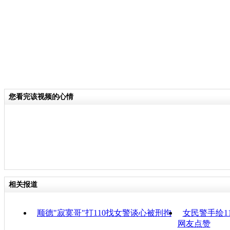
您看完该视频的心情
相关报道
顺德"寂寞哥"打110找女警谈心被刑拘
女民警手绘1
网友点赞