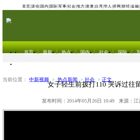
首页
|
滚动
|
国内
|
国际
|
军事
|
社会
|
地方
|
港澳
|
台湾
|
华人
|
侨网
|
财经
|
金融
|
首页
最新
热点
国内
社会
国际
东北亚电视网
当前位置：
中新视频
>
热点新闻
>
社会
>
正文
女子轻生前拨打110 哭诉过往
发布时间：2014年05月26日 10:49
来源：江