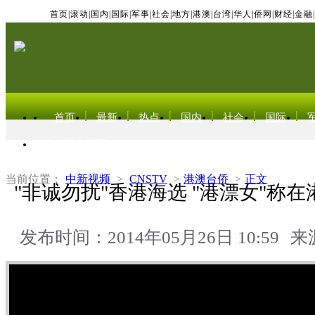
首页
|
滚动
|
国内
|
国际
|
军事
|
社会
|
地方
|
港澳
|
台湾
|
华人
|
侨网
|
财经
|
金融
|
首页
最新
热点
国内
社会
国际
东北亚电视网
当前位置：
中新视频
>
CNSTV
>
港澳台侨
>
正文
"非诚勿扰"香港海选 "港漂女"称
发布时间：2014年05月26日 10:59
来