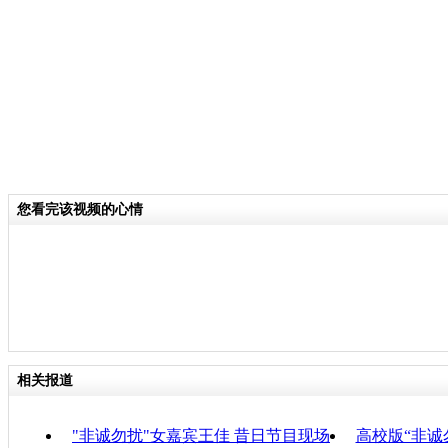
关键词：非诚勿扰 香港
分类名称：
CNSTV
责
您看完该视频的心情
相关报道
"非诚勿扰"女嘉宾王佳 昔日节目现场
高校版“非诚