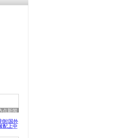
残疾男子因
砸银行
千年传统习
众为娥皇女
行被查情绪
回答崩溃原
热点新闻
乡上万人欢
醉倒!国外
节
被配上中
国民乐