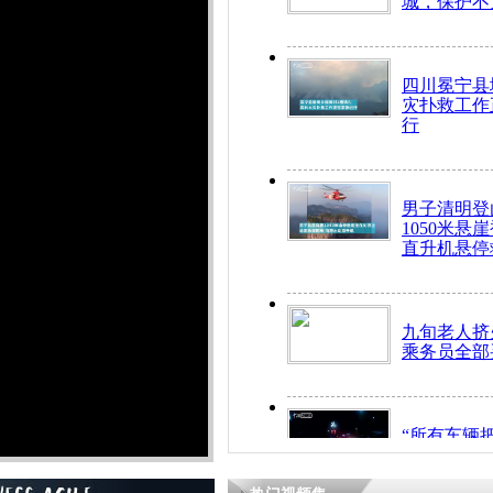
城，保护不
四川冕宁县
灾扑救工作
行
男子清明登
1050米悬
直升机悬停
九旬老人挤
乘务员全部
“所有车辆
开！”儿童
警急速救助