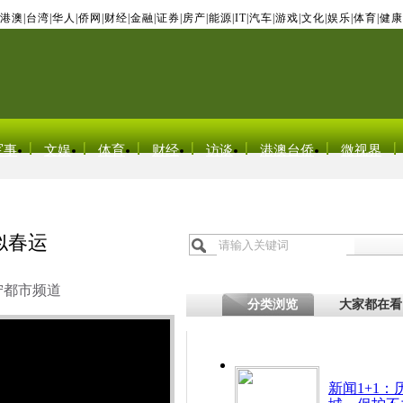
港澳
|
台湾
|
华人
|
侨网
|
财经
|
金融
|
证券
|
房产
|
能源
|
IT
|
汽车
|
游戏
|
文化
|
娱乐
|
体育
|
健康
军事
文娱
体育
财经
访谈
港澳台侨
微视界
似春运
宁都市频道
分类浏览
大家都在看
新闻1+1