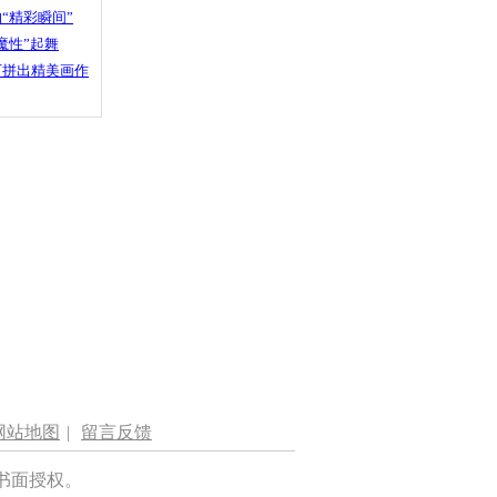
“精彩瞬间”
魔性”起舞
石拼出精美画作
网站地图
|
留言反馈
书面授权。