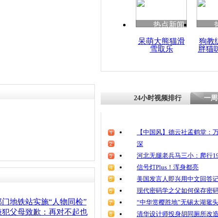
清明祭英烈
魂
热点新闻
呆萌大熊猫滑
狗教
雪取乐
胖猫
北京地铁“
日暴挤似春
24小时视频排行
一周
【中国风】德云社孟鹤堂：万
深
河北无腿老兵马三小：爬行19
信号灯Plus！浑身都亮
美国发言人即兴用中文回答
现代密码学之父如何保存密
门地铁站实施“人物同检”
“中华赏樱胜地”无锡太湖鼋
嫌犯父母致歉：再对不起也
清华设计师投身胡同厕所改造