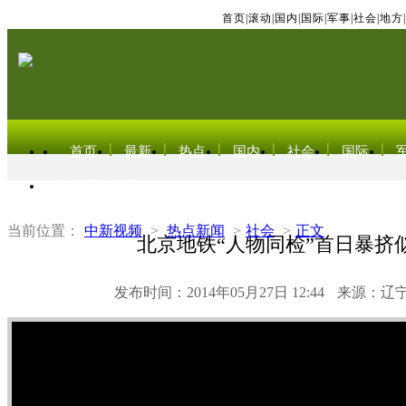
首页
|
滚动
|
国内
|
国际
|
军事
|
社会
|
地方
|
首页
最新
热点
国内
社会
国际
东北亚电视网
当前位置：
中新视频
>
热点新闻
>
社会
>
正文
北京地铁“人物同检”首日暴挤
发布时间：2014年05月27日 12:44
来源：辽