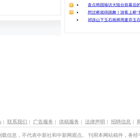
盘点韩国瑜访大陆台前幕后的
想过桥就得跳舞！游客上桥“
祁连山下玉石画师用废弃玉
s
|
联系我们
|
广告服务
|
供稿服务
|
法律声明
|
招聘信息
|
刊载信息，不代表中新社和中新网观点。 刊用本网站稿件，务经