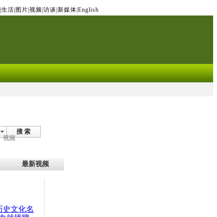
|
生活
|
图片
|
视频
|
访谈
|
新媒体
|
English
搜 索
视频
最新视频
：历史文化名