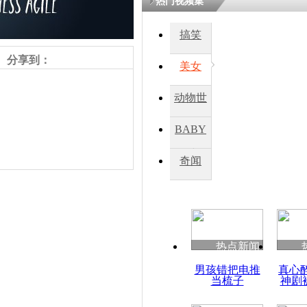
热门视频集
搞笑
四川一精神
病发持大锤
分享到：
美女
动物世
探访传承四
俗：近万民
界
BABY
英省亲送行
秀
奇闻
小伙骑车逆
崩溃 网上
因
责任编辑：【
杜海涛
】
热点新闻
四川兴文苗
男孩错把电推
真心
度苗族花山
当梳子
神剧