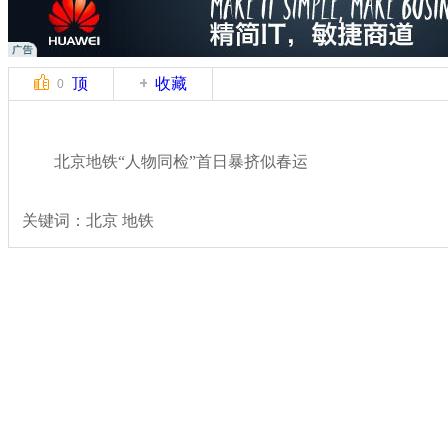
顶
收藏
0
北京地铁“人物同检”首日暴挤似春运
关键词：北京 地铁
分类名称：
热点新闻