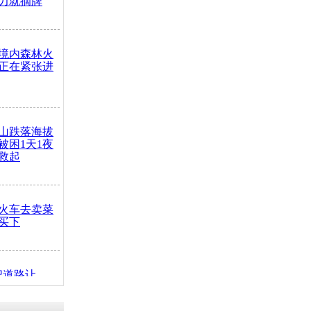
力就摘牌
境内森林火
正在紧张进
山跌落海拔
崖被困1天1夜
救起
火车去卖菜
买下
把道路让
突发疾病交