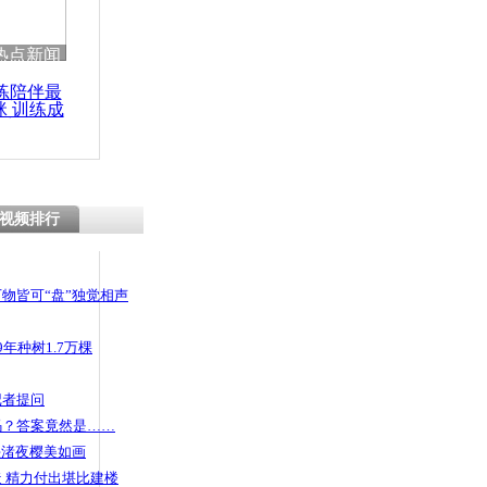
 哀思悼忠
热点新闻
练陪伴最
咪 训练成
功瘦身
人物同检”首
运
视频排行
物皆可“盘”独觉相声
年种树1.7万棵
记者提问
码？答案竟然是……
头渚夜樱美如画
 精力付出堪比建楼