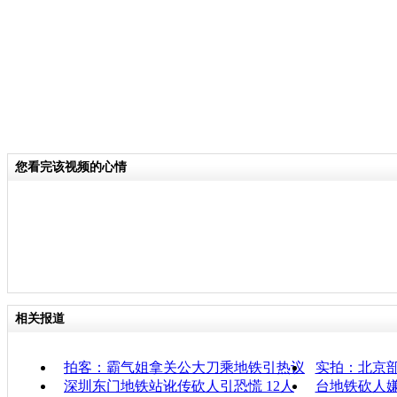
您看完该视频的心情
相关报道
拍客：霸气姐拿关公大刀乘地铁引热议
实拍：北京部
深圳东门地铁站讹传砍人引恐慌 12人
台地铁砍人