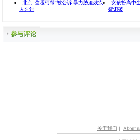
北京"聋哑丐帮"被公诉 暴力胁迫残疾
女孩扮高中生
人乞讨
智识破
关于我们
|
About u