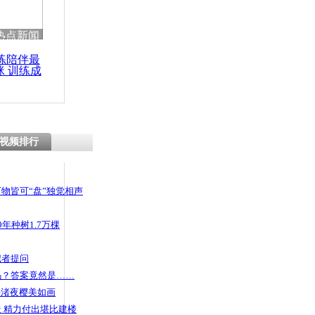
 哀思悼忠
热点新闻
练陪伴最
咪 训练成
功瘦身
扮学生妹跪地
打工强
视频排行
物皆可“盘”独觉相声
年种树1.7万棵
记者提问
码？答案竟然是……
头渚夜樱美如画
 精力付出堪比建楼