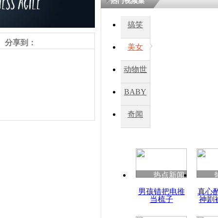
热门视频集
搞笑
四川一精神
病发持大锤
分享到：
美女
动物世
探访传承四
俗：近万民
界
BABY
英省亲送行
秀
奇闻
小伙骑车逆
崩溃 网上
因
责任编辑：【
王祎
】
热点新闻
四川兴文苗
男孩错把电推
真心
度苗族花山
当梳子
神剧