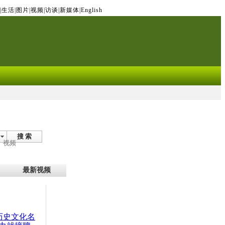
|
生活
|
图片
|
视频
|
访谈
|
新媒体
|
English
搜 索
视频
最新视频
：历史文化名