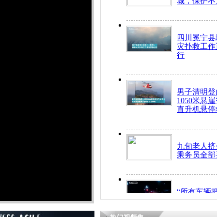
城，保护不
四川冕宁县
灾扑救工作
行
男子清明登
1050米悬
直升机悬停
九旬老人挤
乘务员全部
“所有车辆
开！”儿童
警急速救助