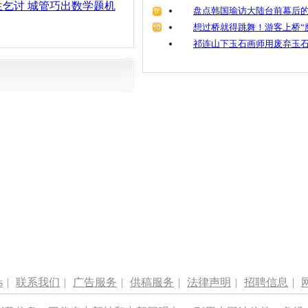
乞讨 城管巧出数学题机
盘点韩国瑜访大陆台前幕后的
想过桥就得跳舞！游客上桥“
祁连山下玉石画师用废弃玉
s
|
联系我们
|
广告服务
|
供稿服务
|
法律声明
|
招聘信息
|