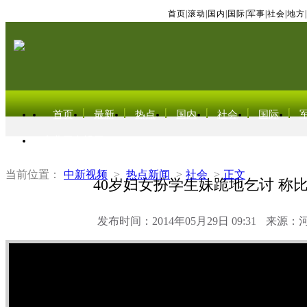
首页
|
滚动
|
国内
|
国际
|
军事
|
社会
|
地方
|
首页
最新
热点
国内
社会
国际
东北亚电视网
当前位置：
中新视频
>
热点新闻
>
社会
>
正文
40岁妇女扮学生妹跪地乞讨 称
发布时间：2014年05月29日 09:31
来源：