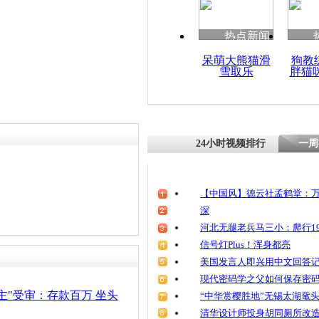
清明祭英烈
魂
热点新闻
呆萌大熊猫滑
狗教
雪取乐
胖猫
40岁妇女
乞讨 称比
24小时视频排行
一周
【中国风】德云社孟鹤堂：万
深
河北无腿老兵马三小：爬行19
信号灯Plus！浑身都亮
美国发言人即兴用中文回答
现代密码学之父如何保存密
主"受审：存款百万 坐头
“中华赏樱胜地”无锡太湖鼋
清华设计师投身胡同厕所改造