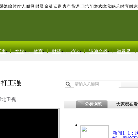
港澳
|
台湾
|
华人
|
侨网
|
财经
|
金融
|
证券
|
房产
|
能源
|
IT
|
汽车
|
游戏
|
文化
|
娱乐
|
体育
|
健康
军事
文娱
体育
财经
访谈
港澳台侨
微视界
比打工强
河北卫视
分类浏览
大家都在看
新闻1+1