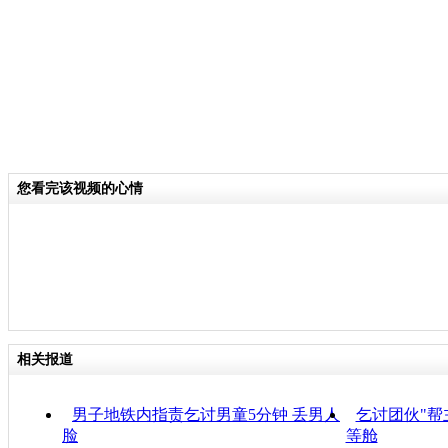
您看完该视频的心情
相关报道
男子地铁内指责乞讨男童5分钟 丢男人
乞讨团伙"帮
脸
等舱