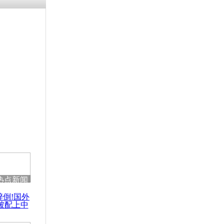
残疾男子因
砸银行
千年传统习
众为娥皇女
行被查情绪
回答崩溃原
热点新闻
乡上万人欢
醉倒!国外
节
被配上中
国民乐