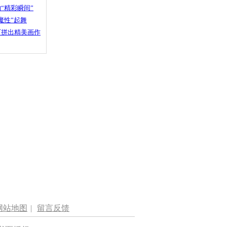
“精彩瞬间”
魔性”起舞
石拼出精美画作
网站地图
|
留言反馈