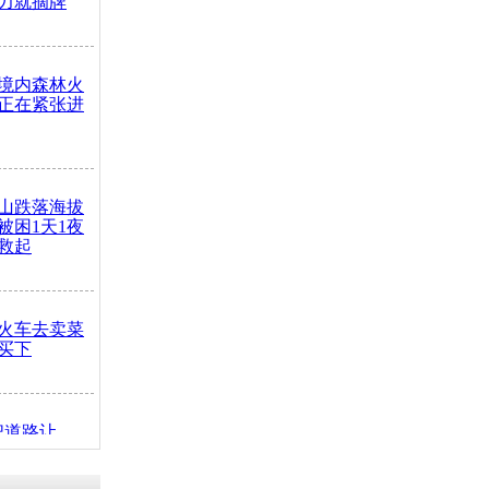
力就摘牌
境内森林火
正在紧张进
山跌落海拔
崖被困1天1夜
救起
火车去卖菜
买下
把道路让
突发疾病交