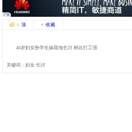
顶
收藏
0
40岁妇女扮学生妹跪地乞讨 称比打工强
关键词：妇女 乞讨
分类名称：
热点新闻