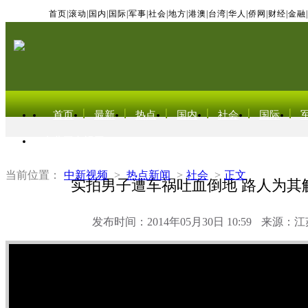
首页
|
滚动
|
国内
|
国际
|
军事
|
社会
|
地方
|
港澳
|
台湾
|
华人
|
侨网
|
财经
|
金融
|
首页
最新
热点
国内
社会
国际
东北亚电视网
当前位置：
中新视频
>
热点新闻
>
社会
>
正文
实拍男子遭车祸吐血倒地 路人为其
发布时间：2014年05月30日 10:59
来源：江