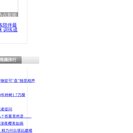
热点新闻
练陪伴最
咪 训练成
功瘦身
视频排行
物皆可“盘”独觉相声
年种树1.7万棵
记者提问
码？答案竟然是……
头渚夜樱美如画
 精力付出堪比建楼