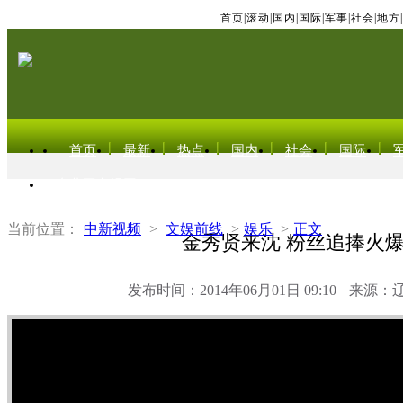
首页
|
滚动
|
国内
|
国际
|
军事
|
社会
|
地方
|
首页
最新
热点
国内
社会
国际
东北亚电视网
当前位置：
中新视频
>
文娱前线
>
娱乐
>
正文
金秀贤来沈 粉丝追捧火
发布时间：2014年06月01日 09:10
来源：