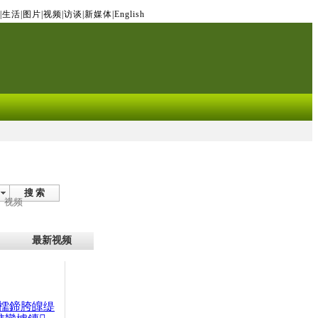
|
生活
|
图片
|
视频
|
访谈
|
新媒体
|
English
搜 索
视频
最新视频
檽鍗胯皥缇