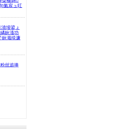
榫欒櫨鏄
句氦宸ュ叿
€濆埌鍙ょ
拌繘鈥滀功
笀鈥濈殑濂
 粉丝追捧