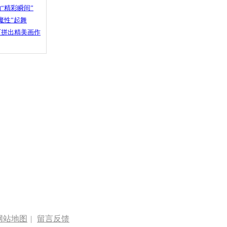
“精彩瞬间”
魔性”起舞
石拼出精美画作
网站地图
|
留言反馈