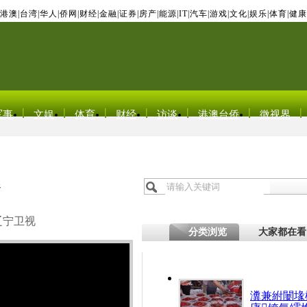
港澳
|
台湾
|
华人
|
侨网
|
财经
|
金融
|
证券
|
房产
|
能源
|
IT
|
汽车
|
游戏
|
文化
|
娱乐
|
体育
|
健康
军事
文娱
体育
财经
访谈
港澳台侨
微视界
爆
辽宁卫视
分类浏览
大家都在看
瀵兼紨闄堟