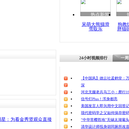
热点新闻
呆萌大熊猫滑
狗教
雪取乐
胖猫
24小时视频排行
一周
【中国风】德云社孟鹤堂：万
深
河北无腿老兵马三小：爬行19
信号灯Plus！浑身都亮
美国发言人即兴用中文回答
现代密码学之父如何保存密
明星：为看金秀贤观众直接
“中华赏樱胜地”无锡太湖鼋
清华设计师投身胡同厕所改造