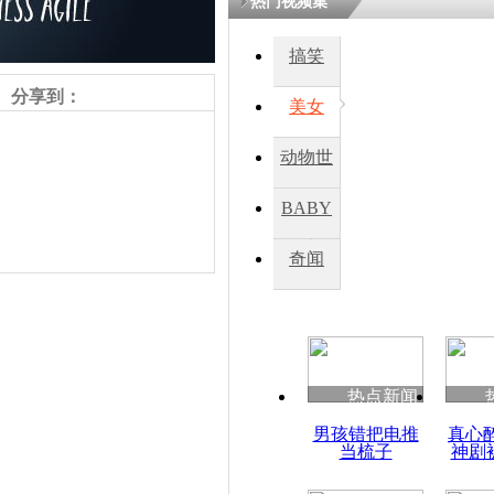
热门视频集
搞笑
分享到：
美女
动物世
界
BABY
秀
奇闻
责任编辑：【
王胤
】
热点新闻
男孩错把电推
真心
当梳子
神剧