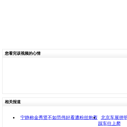
您看完该视频的心情
相关报道
宁静称金秀贤不如范伟好看遭粉丝炮轰
北京车展拼
踩车往上爬