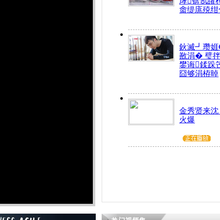
庨锛氬皬
畬缇庣殑绀
鈥滅┛瓒娾
敾涓� 璧
鐢诲鍒跺
囧够涓栫晫
金秀贤来沈
火爆