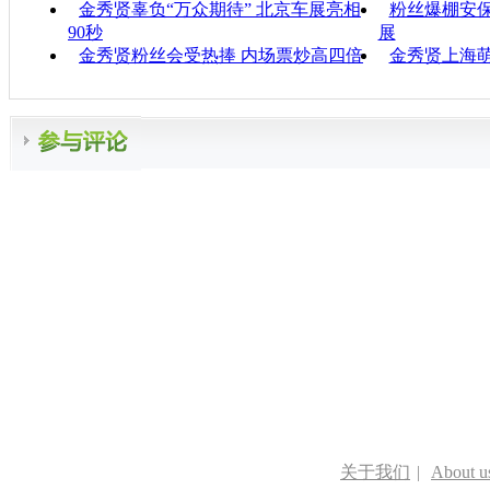
金秀贤辜负“万众期待” 北京车展亮相
粉丝爆棚安
90秒
展
金秀贤粉丝会受热捧 内场票炒高四倍
金秀贤上海
关于我们
|
About u