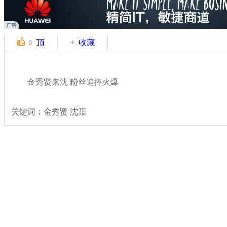
顶
收藏
0
金秀贤来沈 粉丝追捧火爆
关键词：金秀贤 沈阳
分类名称：
文娱前线