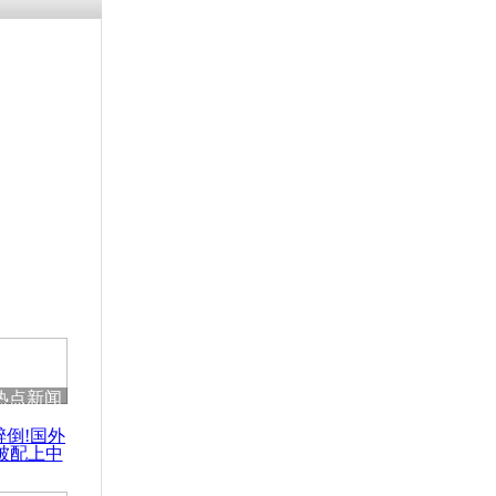
热点新闻
醉倒!国外
被配上中
国民乐