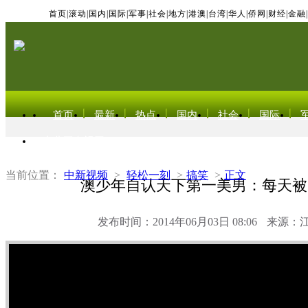
首页
|
滚动
|
国内
|
国际
|
军事
|
社会
|
地方
|
港澳
|
台湾
|
华人
|
侨网
|
财经
|
金融
|
首页
最新
热点
国内
社会
国际
东北亚电视网
当前位置：
中新视频
>
轻松一刻
>
搞笑
>
正文
澳少年自认天下第一美男：每天被
发布时间：2014年06月03日 08:06
来源：