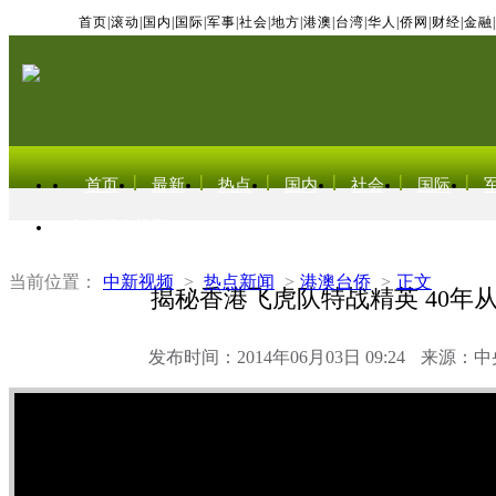
首页
|
滚动
|
国内
|
国际
|
军事
|
社会
|
地方
|
港澳
|
台湾
|
华人
|
侨网
|
财经
|
金融
|
首页
最新
热点
国内
社会
国际
东北亚电视网
当前位置：
中新视频
>
热点新闻
>
港澳台侨
>
正文
揭秘香港飞虎队特战精英 40年
发布时间：2014年06月03日 09:24
来源：中