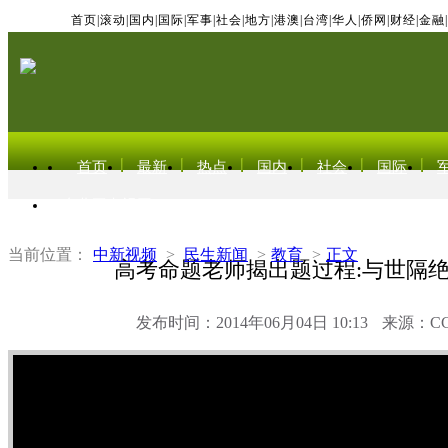
首页
|
滚动
|
国内
|
国际
|
军事
|
社会
|
地方
|
港澳
|
台湾
|
华人
|
侨网
|
财经
|
金融
|
首页
最新
热点
国内
社会
国际
东北亚电视网
当前位置：
中新视频
>
民生新闻
>
教育
>
正文
高考命题老师揭出题过程:与世隔
发布时间：2014年06月04日 10:13
来源：C