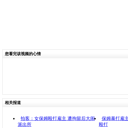
您看完该视频的心情
相关报道
拍客：女保姆殴打雇主 遭拘留后大闹
保姆暴打雇主
派出所
殴打