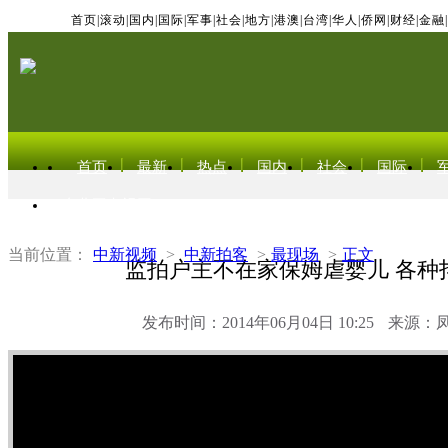
首页
|
滚动
|
国内
|
国际
|
军事
|
社会
|
地方
|
港澳
|
台湾
|
华人
|
侨网
|
财经
|
金融
|
首页
最新
热点
国内
社会
国际
东北亚电视网
当前位置：
中新视频
>
中新拍客
>
最现场
>
正文
监拍户主不在家保姆虐婴儿 各种
发布时间：2014年06月04日 10:25
来源：