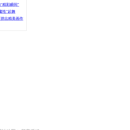
“精彩瞬间”
魔性”起舞
石拼出精美画作