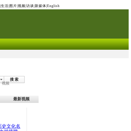
|
生活
|
图片
|
视频
|
访谈
|
新媒体
|
English
搜 索
视频
最新视频
：历史文化名