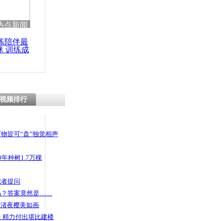
 哀思悼忠
热点新闻
练陪伴最
咪 训练成
功瘦身
:新疆高铁
引关注
视频排行
物皆可“盘”独觉相声
年种树1.7万棵
记者提问
码？答案竟然是……
头渚夜樱美如画
 精力付出堪比建楼