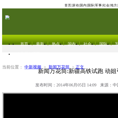
首页
|
滚动
|
国内
|
国际
|
军事
|
社会
|
地方
|
首页
最新
热点
国内
社会
国际
东北亚电视网
当前位置：
中新视频
>
新闻万花筒
>
正文
新闻万花筒:新疆高铁试跑 动姐
发布时间：2014年06月05日 14:09
来源：中