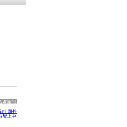
残疾男子因
砸银行
千年传统习
众为娥皇女
行被查情绪
回答崩溃原
热点新闻
乡上万人欢
醉倒!国外
节
被配上中
国民乐