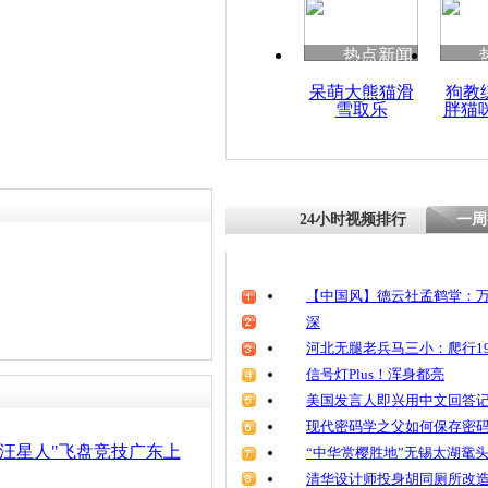
清明祭英烈
魂
热点新闻
呆萌大熊猫滑
狗教
雪取乐
胖猫
新闻万花筒
试跑 动姐
24小时视频排行
一周
【中国风】德云社孟鹤堂：万
深
河北无腿老兵马三小：爬行19
信号灯Plus！浑身都亮
美国发言人即兴用中文回答
现代密码学之父如何保存密
"汪星人"飞盘竞技广东上
“中华赏樱胜地”无锡太湖鼋
清华设计师投身胡同厕所改造