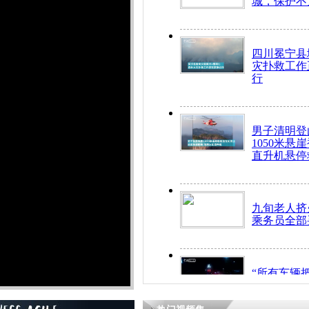
城，保护不
四川冕宁县
灾扑救工作
行
男子清明登
1050米悬
直升机悬停
九旬老人挤
乘务员全部
“所有车辆
开！”儿童
警急速救助