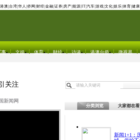
港澳
|
台湾
|
华人
|
侨网
|
财经
|
金融
|
证券
|
房产
|
能源
|
IT
|
汽车
|
游戏
|
文化
|
娱乐
|
体育
|
健康
军事
文娱
体育
财经
访谈
港澳台侨
微视界
引关注
国新闻网
分类浏览
大家都在看
新闻1+1