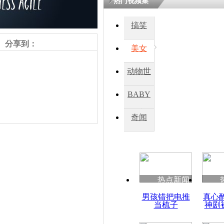
热门视频集
搞笑
四川一精神
病发持大锤
分享到：
美女
动物世
探访传承四
俗：近万民
界
BABY
英省亲送行
秀
奇闻
小伙骑车逆
崩溃 网上
因
责任编辑：【
王祎
】
热点新闻
四川兴文苗
男孩错把电推
真心
度苗族花山
当梳子
神剧