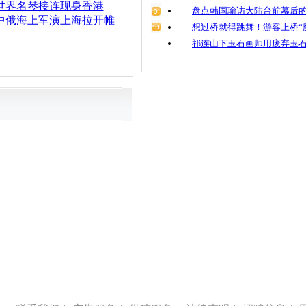
世界名琴接连现身香港
盘点韩国瑜访大陆台前幕后的
中俄海上军演上海拉开帷
想过桥就得跳舞！游客上桥“
祁连山下玉石画师用废弃玉